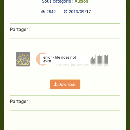
Sous catégorie :
Audios
2849
2013/09/17
Partager :
error - file does not
exist..
00:00
Download
Partager :