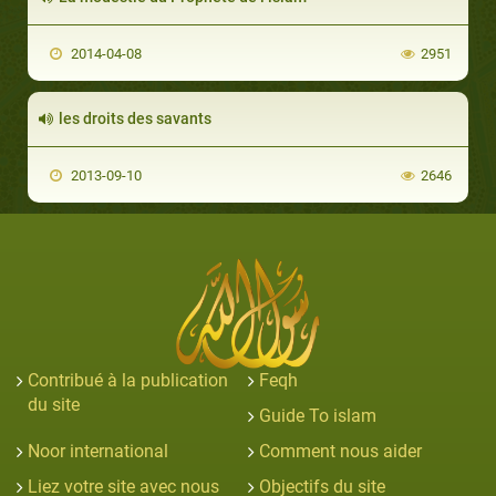
2014-04-08
2951
les droits des savants
2013-09-10
2646
Contribué à la publication
Feqh
du site
Guide To islam
Noor international
Comment nous aider
Liez votre site avec nous
Objectifs du site