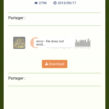
2796
2013/09/17
Partager :
error - file does not
exist..
00:00
Download
Partager :