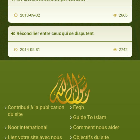
2013-09-02
2666
Réconcilier entre ceux qui se disputent
2014-05-31
2742
Contribué à la publication
Feqh
du site
Guide To islam
Noor international
Comment nous aider
Liez votre site avec nous
Objectifs du site