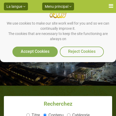
La langue
Menu principal
We use cookies to make our site work well for you and so we can
continually improve it.
The cookies that are necessary to keep the site functioning are
always on
La grandeur du coran
Accept Cookies
Reject Cookies
Recherchez
Titre
Contenu
Catégorie