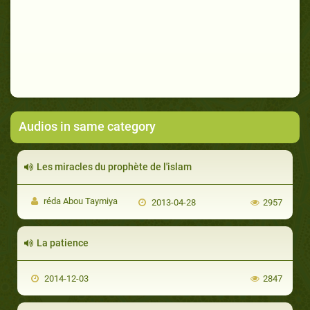
Audios in same category
Les miracles du prophète de l'islam
réda Abou Taymiya
2013-04-28
2957
La patience
2014-12-03
2847