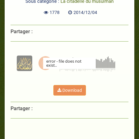
Sous catégorie :
La citadelle du musulman
1778
2014/12/04
Partager :
error - file does not
exist..
00:00
Download
Partager :