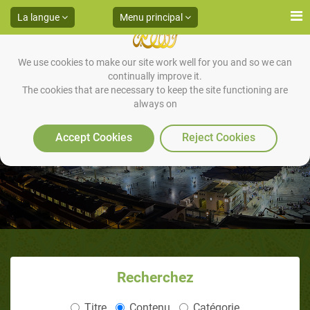
La langue
Menu principal
We use cookies to make our site work well for you and so we can
continually improve it.
The cookies that are necessary to keep the site functioning are
always on
Mohammed, le Messager d’Allah
(Bpsl), l’homme conciliant
Accept Cookies
Reject Cookies
Recherchez
Titre
Contenu
Catégorie