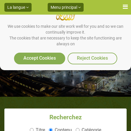
La langue
Menu principal
We use cookies to make our site work well for you and so we can
continually improve it.
The cookies that are necessary to keep the site functioning are
always on
Cours n°1
Accept Cookies
Reject Cookies
Recherchez
Titre
Contenu
Catégorie