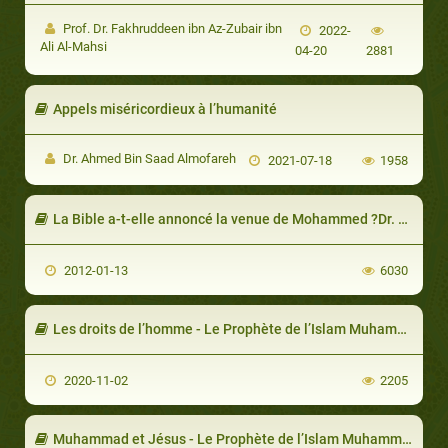
Prof. Dr. Fakhruddeen ibn Az-Zubair ibn
2022-
Ali Al-Mahsi
04-20
2881
Appels miséricordieux à l’humanité
Dr. Ahmed Bin Saad Almofareh
2021-07-18
1958
La Bible a-t-elle annoncé la venue de Mohammed ?Dr. Mounquidh Assaquâr
2012-01-13
6030
Les droits de l’homme - Le Prophète de l’Islam Muhammad (Partie 14/14)
2020-11-02
2205
Muhammad et Jésus - Le Prophète de l’Islam Muhammad (Partie 7/14)