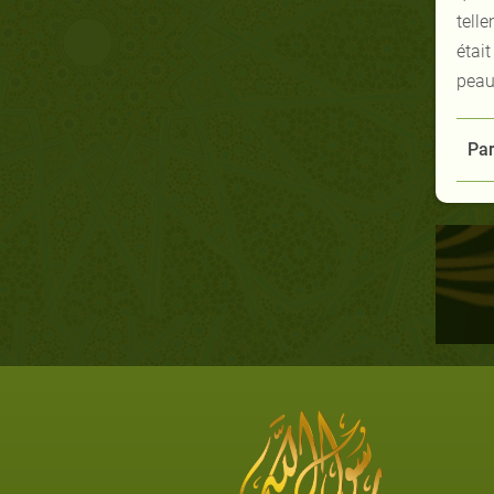
tell
était
peau
Par