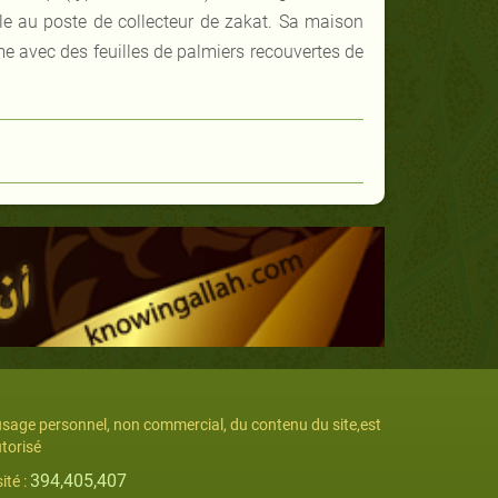
e au poste de collecteur de zakat. Sa maison
ume avec des feuilles de palmiers recouvertes de
usage personnel, non commercial, du contenu du site,est
torisé
394,405,407
sité :