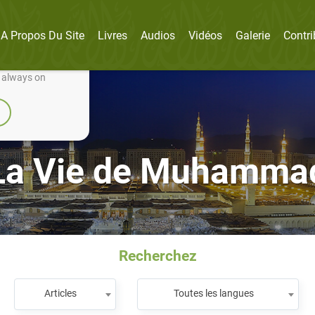
A Propos Du Site
Livres
Audios
Vidéos
Galerie
Contri
nually improve it.
e always on
La Vie de Muhamma
Recherchez
Articles
Toutes les langues