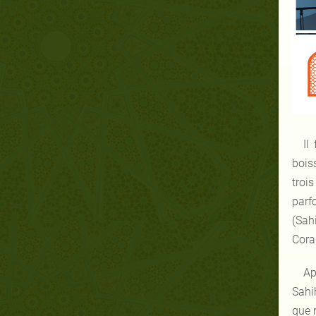
Il
bois
troi
parfo
(Sahi
Coran
Ap
Sahi
que n