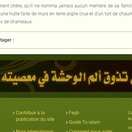
ement chère, qu’il ne nomma jamais aucun membre de sa famill
 une hutte faite de murs en terre-argile crue et d’un toit de cha
x de chameaux.
tager :
Contribué à la
Feqh
L'
au
publication du site
Guide To islam
vi
Noor international
Comment nous aider