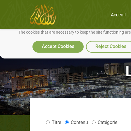
Acceuil
We use cookies to make our site work well for you and so we can conti
The cookies that are necessary to keep the site functioning ar
Accept Cookies
Reject Cookies
Titre
Contenu
Catégorie