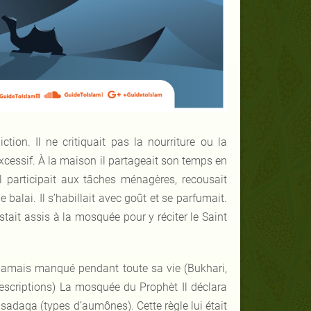
ction. Il ne critiquait pas la nourriture ou la
excessif. À la maison il partageait son temps en
Il participait aux tâches ménagères, recousait
balai. Il s’habillait avec goût et se parfumait.
estait assis à la mosquée pour y réciter le Saint
n’a jamais manqué pendant toute sa vie (Bukhari,
descriptions) La mosquée du Prophèt Il déclara
u sadaqa (types d’aumônes). Cette règle lui était