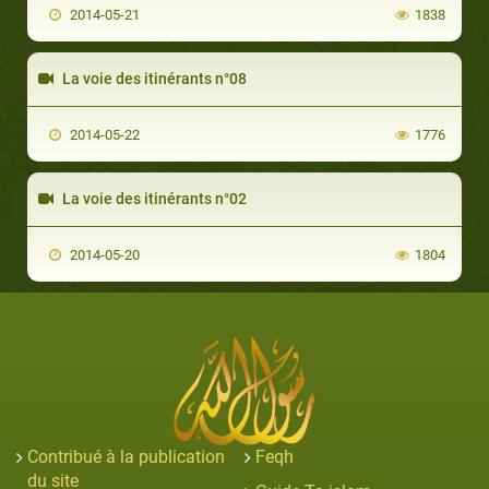
2014-05-21
1838
La voie des itinérants n°08
2014-05-22
1776
La voie des itinérants n°02
2014-05-20
1804
Contribué à la publication
Feqh
du site