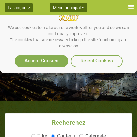
La langue
Menu principal
We use cookies to make our site work well for you and so we can
continually improve it.
The cookies that are necessary to keep the site functioning are
always on
La voie des itinérants n°13
Accept Cookies
Reject Cookies
Recherchez
Titre
Contenu
Catégorie