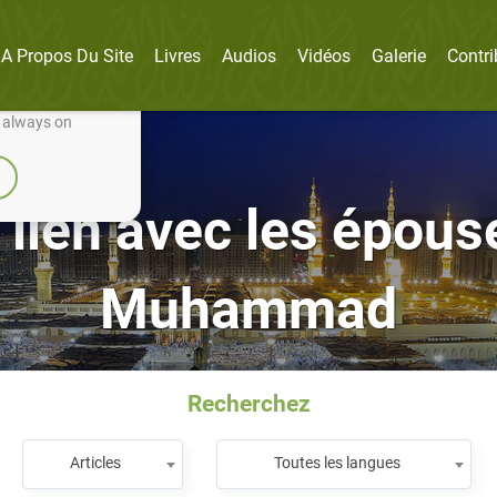
A Propos Du Site
Livres
Audios
Vidéos
Galerie
Contri
nually improve it.
e always on
 lien avec les épou
Muhammad
Recherchez
Articles
Toutes les langues