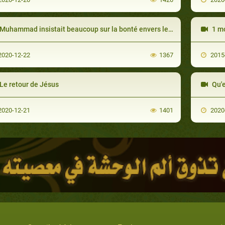
Muhammad insistait beaucoup sur la bonté envers le voisin
1 mois
020-12-22
1367
2015
Le retour de Jésus
Qu'e
020-12-21
1401
2020