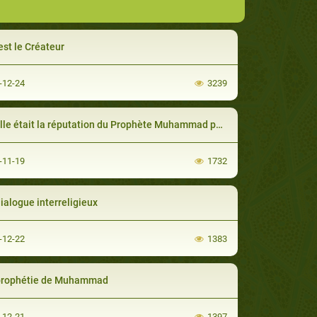
est le Créateur
-12-24
3239
e était la réputation du Prophète Muhammad parmi son peuple?
-11-19
1732
ialogue interreligieux
-12-22
1383
prophétie de Muhammad
-12-21
1397