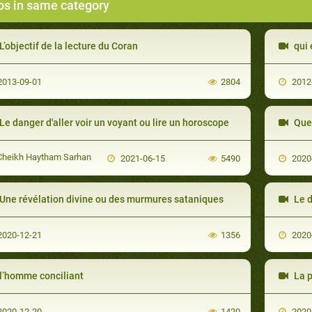
os in same category
L’objectif de la lecture du Coran
qui 
013-09-01
2804
2012
Le danger d'aller voir un voyant ou lire un horoscope
Quell
heikh Haytham Sarhan
2021-06-15
5490
2020
Une révélation divine ou des murmures sataniques
Le d
020-12-21
1356
2020
l’homme conciliant
La 
020-12-20
1420
2020