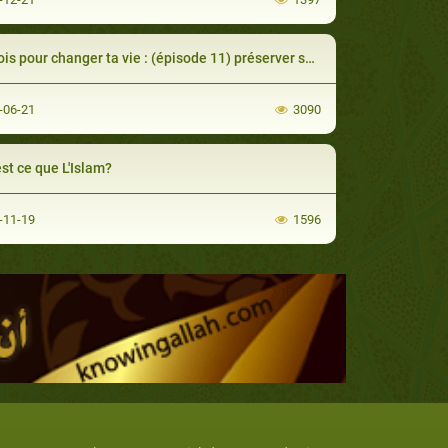
 pour changer ta vie : (épisode 11) préserver sa langue de la médisance
-06-21
3090
st ce que L'Islam?
-11-19
1596