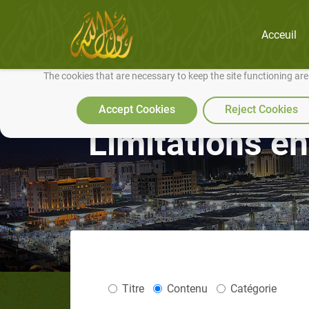
Acceuil
We use cookies to make our site work well for you and so we can conti
The cookies that are necessary to keep the site functioning ar
Accept Cookies
Reject Cookies
Limitations en
Titre
Contenu
Catégorie