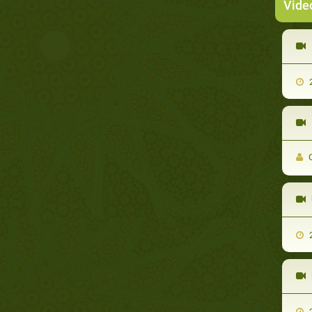
Vide
2
C
2
2