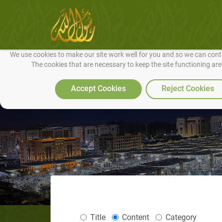
We use cookies to make our site work well for you and so we can conti
The cookies that are necessary to keep the site functioning ar
Accept Cookies
Reject Cookies
Title
Content
Category