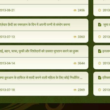
013-08-21
2456
2013
ोज़ेदार क़ैदी का रममज़ान के दिन में अपनी पत्नी से संभोग करना
जुमा 
013-07-13
3363
2013
ाई, बहन, चाचा, फूफी और रिश्तेदारों को ज़कात भुगतान करने का हुक्म
इस्लाम
013-04-14
3644
2013
्या क़ुरआन के हाफिज़ से शादी करने वाली महिला के लिए कोई निर्धारित अज्र व सवाब है ॽ
एतिकाफ
013-07-18
2369
2013