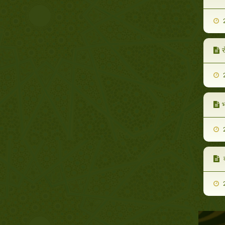
2
र
2
भ
2
क
2