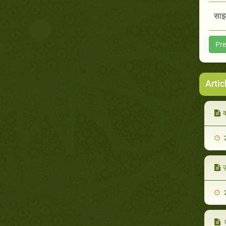
साझा
Pre
Artic
क
2
ज़
2
क