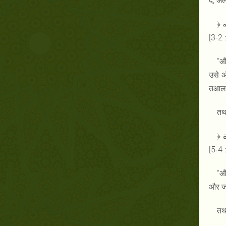
दे, अ
﴿ ومن يتق الله يجعل له مخرجاً ويرزقه من حيث لا يحتسب ، ومن يتوكل على الله فهو حسبه إن الله بالغ أمره قد جعل الله
3
‘‘
उसे अ
तआला 
तथ
﴿ ومن يتق الله يجعل له من أمره يسراً ، ذلك أمر الله أنزله إليكم ومن يتق الله يكفر عنه سيئاته ويعظم له أجراً ﴾ [سورة
“और
और जो
तथ