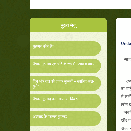
मुख्य मेनू
Unde
मुहम्मद कौन हैं?
साझा
पैगंबर मुहम्मद एक पति के रूप में - अहमद क़ासि
एक 
दिन और रात की हज़ार सुन्नतें – खालिद अल-
हुसैन
दो भा
में स
पैगंबर मुहम्मद की नमाज़ का विवरण
लोग द
- जबक
अल्लाह के पैग़म्बर मुहम्मद
और परि
सल्लम