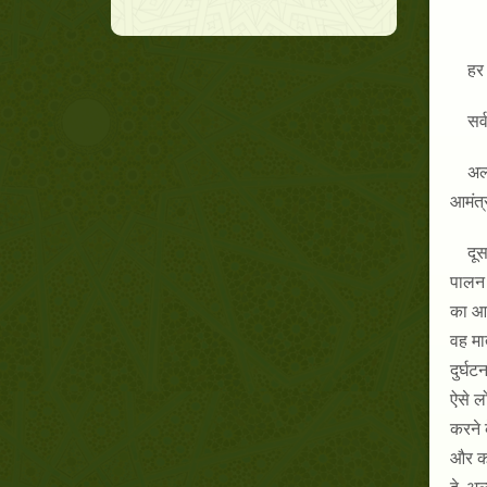
हर 
सर्
अल
आमंत्
दूस
पालन 
का आज
वह मा
दुर्घट
ऐसे ल
करने 
और का