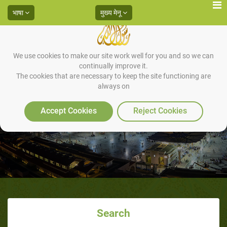
भाषा
मुख्य मेनू
We use cookies to make our site work well for you and so we can
continually improve it.
The cookies that are necessary to keep the site functioning are
always on
तौहीद (एकेश्वरवाद) की गवाही का मतलब
Accept Cookies
Reject Cookies
Search