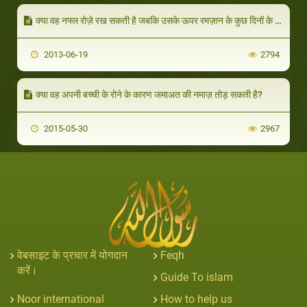
क्या वह नफ्ल रोज़े रख सकती है जबकि उसके ऊपर रमज़ान के कुछ दिनों के रोज़े बाक़ी हैं ॽ
2013-06-19
2794
क्या वह अपनी बच्ची के रोने के कारण जमाअत की नमाज़ तोड़ सकती है?
2015-05-30
2967
वेबसाइट के प्रचार में योगदान
Feqh
करें।
Guide To islam
Noor international
How to help us