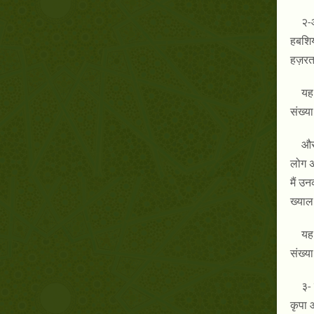
२-औ
हबशिय
हज़रत
यह 
संख्य
और 
लोग अ
मैं उ
ख्याल
यह 
संख्य
३- 
कृपा 