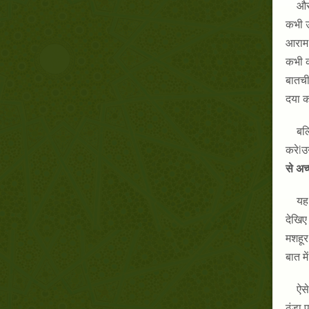
और 
कभी उ
आराम 
कभी क
बातची
दया कर
बल्
करेlउन
से अच्छ
यह 
देखिए
मशहूर
बात मे
ऐसे
ठंडा 