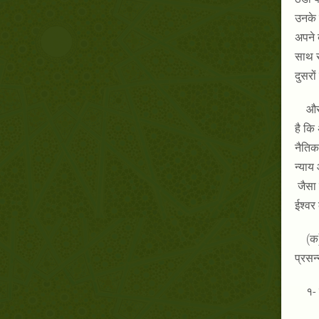
उनके 
अपने 
साथ स
दुसरो
और 
है कि
नैतिक 
न्याय
जैसा 
ईश्वर
(क
प्रसन्
१-