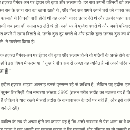
हज़रत पैगंबर-उन पर ईश्वर की कृपा और सलाम हो- हर रात अपनी पत्नियों को उस घर
न सब के साथ रात का खाना खाते थे , और फिर सब अपने अपने घरों को वापस चली ज
फरमाते थे जिनकी बारी होती थीlवह अपनी चादर उतार देते थे और तहबंद पहन कर 
भी जब इशा की नमाज़ पढ़ लेते थे तो अपने घर में प्रवेश करते थे और अपने परिव
त करने में समय बिताते थे, उनके दुख दूर करते थे और इसके द्वारा उनका दुख क
े- ने उल्लेख किया हैl
कि हज़रत पैगंबर-उन पर ईश्वर की कृपा और सलाम हो-ने तो पतियों के अच्छे होने का
्होंने इस विषय में फरमाया :" तुम्हारे बीच सब से अच्छा वह व्यक्ति है जो अपने परिव
ा हूँ
l "
हदीस हज़रत आइशा-अल्लाह उनसे प्रसन्न रहे-से कथित है , लेकिन यह हदीस 'हसन' 
 'सुनन तिरमिज़ी' पेज नम्बरया संख्या: 3895l(हसन ग़रीब सहीह का मतलब यह है कि
 हैं लेकिन वे याद रखने में सही हदीस के कथावाचक के दर्जे पर नहीं हैं , और इसे
ं अकेले रहेl)
 व्यक्ति के सब से अच्छा होने का कारण यह है कि अच्छे सवभाव से पेश आना कभी 
पड़ जाता है जब आदमी यह महसूस करता है कि घरवालों और परिवार पर तो उसकी ह