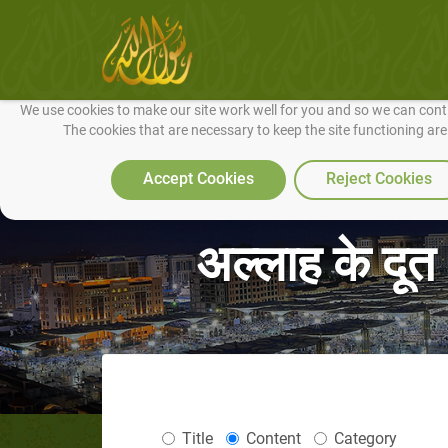
We use cookies to make our site work well for you and so we can conti
The cookies that are necessary to keep the site functioning ar
Accept Cookies
Reject Cookies
अल्लाह के दू
Title
Content
Category