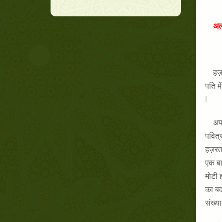
अल
हज
पति म
l
अपन
पवित्
हज़रत
एक बा
मोटी 
का बद
संख्य