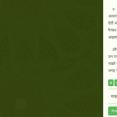
४- 
अल्ला
देती 
पैगंब
आइशा-
और 
उन पर 
रखते 
जगह र
#
साझा
Pre