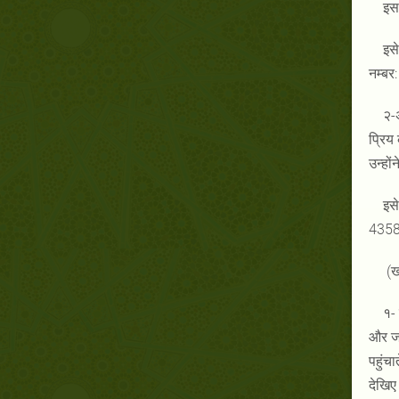
इस 
इसे
नम्बर
२-
प्रिय 
उन्हों
इसे
4358
(ख)
१- 
और जब
पहुंच
देखिए