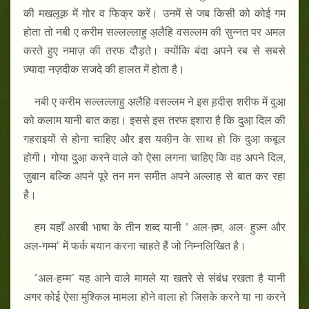
की मखलूक़ में गोर व फिक्र करें। उनमें से जब किसी को कोई गम
होता तो नबी ए करीम सल्लल्लाहु अ़लैहि वसल्लम की सुन्नत पर अमल
करते हुए नमाज़ की तरफ दौड़ते। क्योंकि बंदा अपने रब से सबसे
ज़्यादा नज़दीक सजदे की हालत में होता है।
नबी ए करीम सल्लल्लाहु अ़लैहि वसल्लम ने इस ह़दीस़ शरीफ में दुआ़
को कलाम यानी बात कहा। इससे इस तरफ इशारा है कि दुआ़ दिल की
गहराइयों से होना चाहिए और इस यकी़न के साथ हो कि दुआ़ कबूल
होगी। गोया दुआ़ करने वाले को ऐसा लगना चाहिए कि वह अपने दिल,
जु़बान बल्कि अपने पूरे तन मन समीत अपने अल्लाह से बात कर रहा
है।
हम यहाँ अरबी भाषा के तीन शब्द यानी " अल-ह्म्म, अल- हुज़्न और
अल-गम्म" में फर्क बयान करना चाहते हैं जो निम्नलिखित है।
“अल-हम्म” यह आने वाले मामले या खतरे से संबंध रखता है यानी
अगर कोई ऐसा मुश्किल मामला होने वाला हो जिसके करने या ना करने