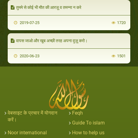
तुममे से कोई भी मौत की आरज़ू व तमन्ना न करे
2019-07-25
1720
वापस जाओ और खूब अच्छी तरह अपना वुज़ू करो।
2020-06-23
1501
वेबसाइट के प्रचार में योगदान
Feqh
करें।
Guide To islam
Noor international
How to help us