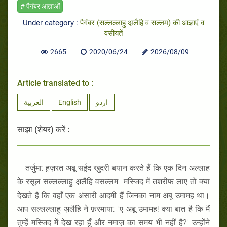
# पैगंबर आज्ञाओं
Under category :
पैगंबर (सल्लल्लाहु अ़लैहि व सल्लम) की आज्ञाएं व
वसीयतें
2665
2020/06/24
2026/08/09
Article translated to :
العربية
English
اردو
साझा (शेयर) करें :
तर्जुमा: ह़ज़रत अबू सई़द खुदरी बयान करते हैं कि एक दिन अल्लाह
के रसूल सल्लल्लाहु अ़लैहि वसल्लम मस्जिद में तशरीफ लाए तो क्या
देखते हैं कि वहाँ एक अंसारी आदमी हैं जिनका नाम अबू उमामह था।
आप सल्लल्लाहु अ़लैहि ने फ़रमाया: "ए अबू उमामह! क्या बात है कि मैं
तुम्हें मस्जिद में देख रहा हूँ और नमाज़ का समय भी नहीं है?" उन्होंने