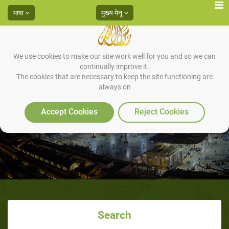
भाषा
मुख्य मेनू
We use cookies to make our site work well for you and so we can
continually improve it.
The cookies that are necessary to keep the site functioning are
always on
नमाज़ की शिक्षा
Accept Cookies
Reject Cookies
Search