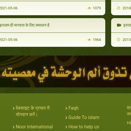
021-05-06
1079
2018
इस्लाम ही मानवता के लिए समाधान है
इस्ला
021-05-06
1964
2013
वेबसाइट के प्रचार में
Feqh
मे
का
योगदान करें।
Guide To islam
Hi
Noor international
How to help us