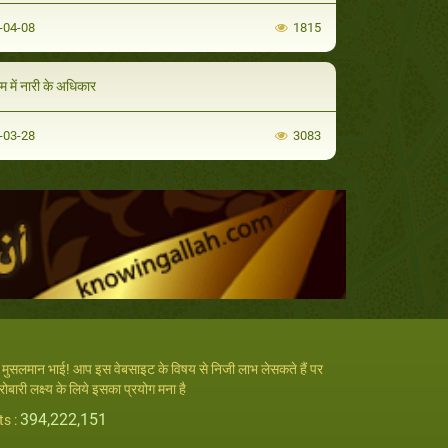
-04-08
1815
म में नारी के अधिकार
-03-28
3083
रे मुसलमान भाई! आप इस वेबसाइट के विषय से निजी लाभ लेसकते हैं पर
रोबारी लक्ष्य के लिये इसका प्रयोग मना है
394,222,151
ts :