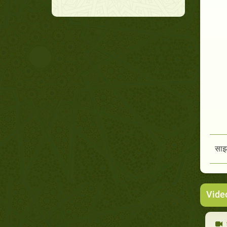
साझा
Vide
ह