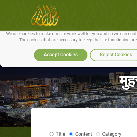
We use cookies to make our site work well for you and so we can conti
The cookies that are necessary to keep the site functioning ar
Accept Cookies
Reject Cookies
मुह
Title
Content
Category