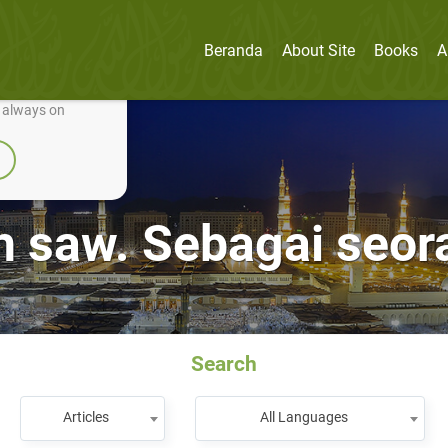
Beranda
About Site
Books
A
nually improve it.
e always on
h saw. Sebagai seo
Search
Articles
All Languages