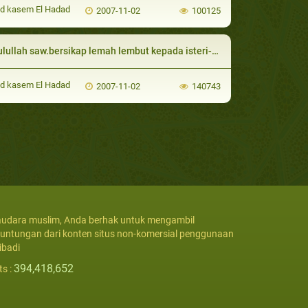
d kasem El Hadad
2007-11-02
100125
ullah saw.bersikap lemah lembut kepada isteri-isterinya
d kasem El Hadad
2007-11-02
140743
udara muslim, Anda berhak untuk mengambil
untungan dari konten situs non-komersial penggunaan
ibadi
394,418,652
ts :