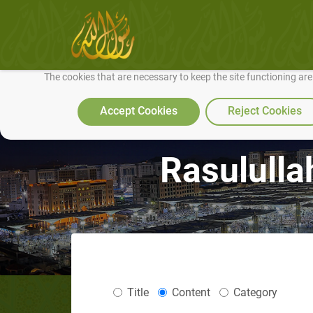
We use cookies to make our site work well for you and so we can conti
The cookies that are necessary to keep the site functioning ar
Accept Cookies
Reject Cookies
Rasululla
Title
Content
Category