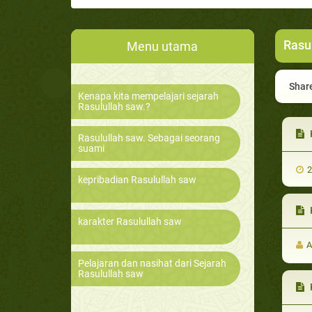
Rasu
Menu utama
Share
Kenapa kita mempelajari sejarah
Rasulullah saw.?
K
Rasulullah saw. Sebagai seorang
suami
2
kepribadian Rasulullah saw
K
karakter Rasulullah saw
A
Pelajaran dan nasihat dari Sejarah
Rasulullah saw
Ke