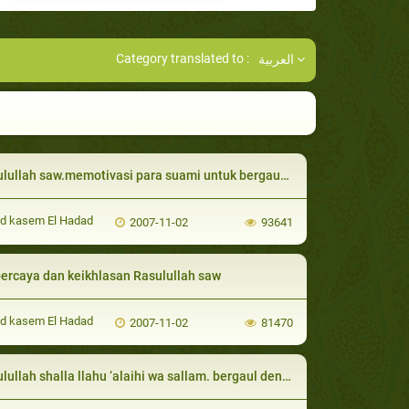
Category translated to :
العربية
h saw.memotivasi para suami untuk bergaul dengan cara yang baik terhadap isteri-isteri mereka
d kasem El Hadad
2007-11-02
93641
ercaya dan keikhlasan Rasulullah saw
d kasem El Hadad
2007-11-02
81470
lah shalla llahu ‘alaihi wa sallam. bergaul dengan baik dengan para isterinya