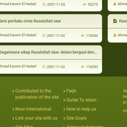
hmad kasem El Hadad
Ahma
2007-11-02
92275
eni perilaku cinta Rasulullah saw
Rasul
hmad kasem El Hadad
Ahma
2007-11-02
118344
agaimana sikap Rasulullah Saw. dalam bergaul dengan para isterinya
hmad kasem El Hadad
2007-11-02
174293
Contributed to the
Feqh
Sa
ke
publication of the site
Guide To islam
pr
Noor international
How to help us
Hi
Link your site with us
Site Goals