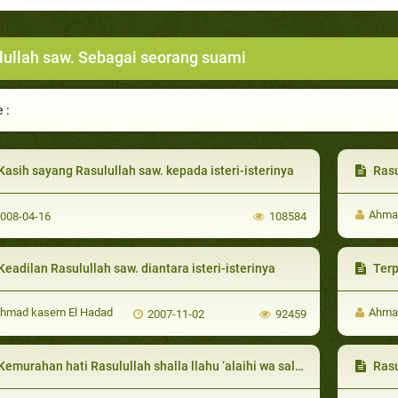
lullah saw. Sebagai seorang suami
 :
asih sayang Rasulullah saw. kepada isteri-isterinya
Rasululla
Ahma
008-04-16
108584
eadilan Rasulullah saw. diantara isteri-isterinya
Terp
hmad kasem El Hadad
Ahma
2007-11-02
92459
murahan hati Rasulullah shalla llahu ‘alaihi wa sallam.dalam menyikapi kesalahan-kesalahan para isterinya
Rasulul