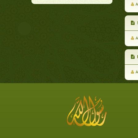
A
S
A
B
A