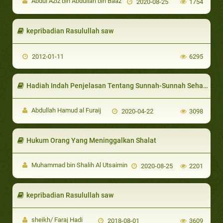
Abdul Aziz bin Abdullah bin Baaz
2020-08-25
1754
kepribadian Rasulullah saw
2012-01-11
6295
Hadiah Indah Penjelasan Tentang Sunnah-Sunnah Sehari-Hari (shallallahu ‘alaihi wa sallam)
Abdullah Hamud al Furaij
2020-04-22
3098
Hukum Orang Yang Meninggalkan Shalat
Muhammad bin Shalih Al Utsaimin
2020-08-25
2201
kepribadian Rasulullah saw
sheikh/ Faraj Hadi
2018-08-01
3609