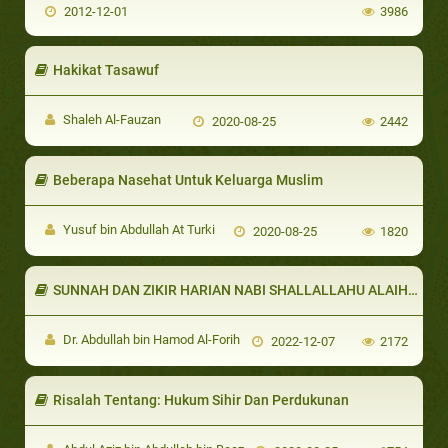
2012-12-01
3986
Hakikat Tasawuf
Shaleh Al-Fauzan
2020-08-25
2442
Beberapa Nasehat Untuk Keluarga Muslim
Yusuf bin Abdullah At Turki
2020-08-25
1820
SUNNAH DAN ZIKIR HARIAN NABI SHALLALLAHU ALAIHI WASALLAM
Dr. Abdullah bin Hamod Al-Forih
2022-12-07
2172
Risalah Tentang: Hukum Sihir Dan Perdukunan