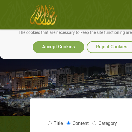
We use cookies to make our site work well for you and so we can conti
The cookies that are necessary to keep the site functioning ar
Accept Cookies
Reject Cookies
Title
Content
Category