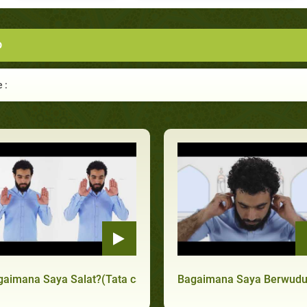
o
 :
aimana Saya Salat?(Tata cara salat dari takbir sampai salam
Bagaimana Saya Berwudu?