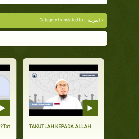
Category translated to :
العربية
)
Tata cara wudu secara lengkap
TAKUTLAH KEPADA ALLAH