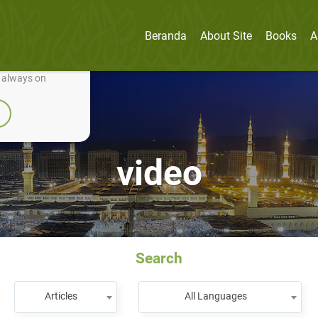
Beranda
About Site
Books
A
nually improve it.
e always on
video
Search
Articles
All Languages