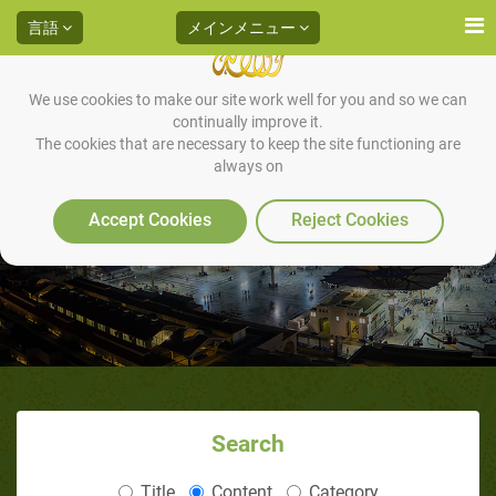
言語
メインメニュー
We use cookies to make our site work well for you and so we can
continually improve it.
The cookies that are necessary to keep the site functioning are
always on
イシャーの礼拝（夜の礼拝）
Accept Cookies
Reject Cookies
Search
Title
Content
Category