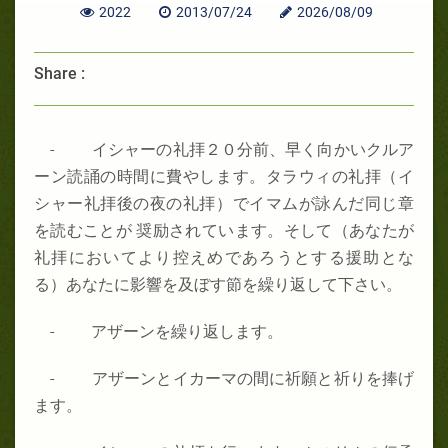
2022
2013/07/24
2026/08/09
Share :
- イシャーの礼拝２０分前、早く向かいクルア
ーン読誦の時間に費やします。タラウィの礼拝（イ
シャー礼拝後の夜の礼拝）でイマムが詠んだ同じ章
を読むことが 奨励されています。そして（あなたが
礼拝においてより控えめであろうとする援助とな
る）あなたに影響を及ぼす節を繰り返して下さい。
- アザーンを繰り返します。
- アザーンとイカーマの間に祈願と祈りを捧げ
ます。