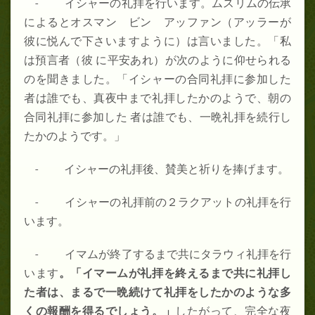
- イシャーの礼拝を行います。ムスリムの伝承
によるとオスマン ビン アッファン（アッラーが
彼に悦んで下さいますように）は言いました。「私
は預言者（彼 に平安あれ）が次のように仰せられる
のを聞きました。「イシャーの合同礼拝に参加した
者は誰でも、真夜中まで礼拝したかのようで、朝の
合同礼拝に参加した 者は誰でも、一晩礼拝を続行し
たかのようです。」
- イシャーの礼拝後、賛美と祈りを捧げます。
- イシャーの礼拝前の２ラクアットの礼拝を行
います。
- イマムが終了するまで共にタラウィ礼拝を行
います
。「イマームが礼拝を終えるまで共に礼拝し
た者は、まるで一晩続けて礼拝をしたかのような多
くの報酬を得るでしょう。」
したがって、完全な夜