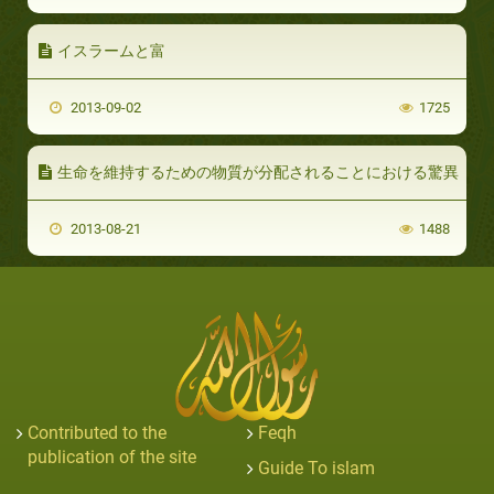
イスラームと富
2013-09-02
1725
生命を維持するための物質が分配されることにおける驚異
2013-08-21
1488
Contributed to the
Feqh
publication of the site
Guide To islam