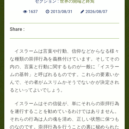
セクション :
世界の開端と終焉
1637
2013/08/31
2026/08/07
Share :
イスラームは言葉や行動、信仰などからなる様々
な種類の崇拝行為を義務付けています。そしてその
内の、言葉と行動に関するものが一般に「イスラー
ムの基幹」と呼ばれるものです。これらの要素いか
んで、その者がムスリムかそうでないかが決定され
るといってよいでしょう。
イスラームはその信徒が、単にそれらの崇拝行為
を遂行することを勧めているわけではありません。
それらの行為は人の魂を清め、正しい状態に保つも
のなのです。崇拝行為を行うことの裏に秘められた