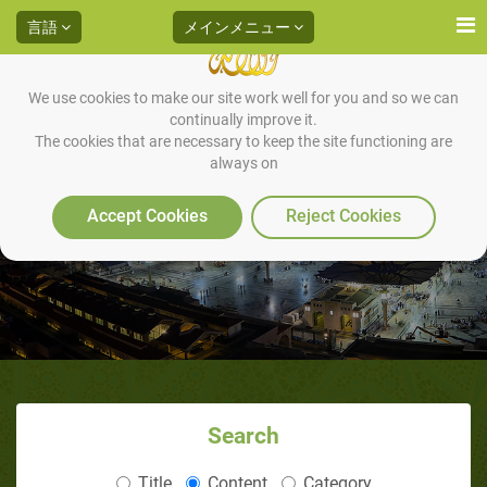
言語
メインメニュー
We use cookies to make our site work well for you and so we can
continually improve it.
The cookies that are necessary to keep the site functioning are
always on
イスラームの主要な基幹（いわ
ゆる五行）
Accept Cookies
Reject Cookies
Search
Title
Content
Category