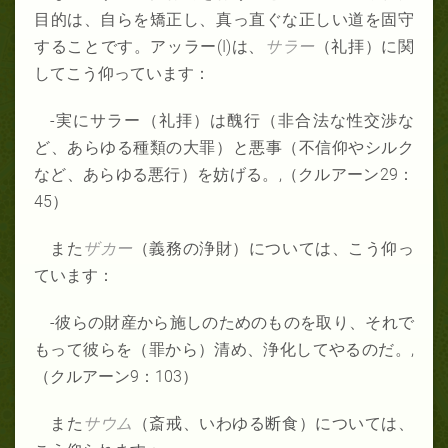
目的は、自らを矯正し、真っ直ぐな正しい道を固守
することです。アッラー(I)は、
サラー
（礼拝）に関
してこう仰っています：
-実にサラー（礼拝）は醜行（非合法な性交渉な
ど、あらゆる種類の大罪）と悪事（不信仰やシルク
など、あらゆる悪行）を妨げる。,（クルアーン29：
45）
また
ザカー
（義務の浄財）については、こう仰っ
ています：
-彼らの財産から施しのためのものを取り、それで
もって彼らを（罪から）清め、浄化してやるのだ。,
（クルアーン9：103）
また
サウム
（斎戒、いわゆる断食）については、