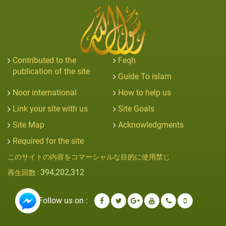
Contributed to the
Feqh
publication of the site
Guide To islam
Noor international
How to help us
Link your site with us
Site Goals
Site Map
Acknowledgments
Required for the site
このサイトの内容をコマーシャルな目的に使用禁じ
394,202,312
再生回数 :
Follow us on :