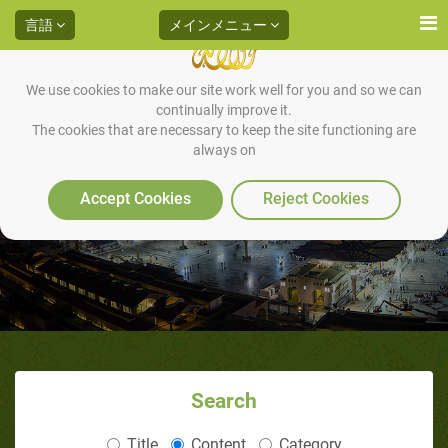
言語
メインメニュー
We use cookies to make our site work well for you and so we can
continually improve it.
近代歴史学的方法論VS.ハディー
The cookies that are necessary to keep the site functioning are
always on
ス方法論（３/５）：ハディース
Accept Cookies
Reject Cookies
方法論
Search
Title
Content
Category