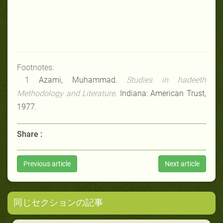
Footnotes:
1
Azami, Muhammad.
Studies in hadeeth
Methodology and Literature
. Indiana: American Trust,
1977.
Share :
Previous article
Next article
同じセクションの記事