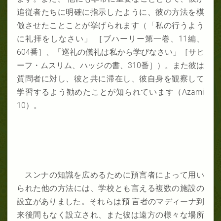
追従者たちに明確に指示したように、彼の方法を模
倣させたことことが挙げられます（「私の行うよう
に礼拝をしなさい」 ［ブハーリー第一巻、11編、
604番］、「巡礼の儀礼は私から学びなさい」［サヒ
ーフ・ムスリム、ハッジの書、310番］）。また彼は
質問者に対し、彼と共に滞在し、彼自身を観察して
学習するよう勧めたことが知られています（Azami
10）。
スンナの知識を広めるために預言者によって用い
られた他の方法には、学校とも言える複数の施設の
設立がありました。それらは預 言者のマディーナ到
来後間もなく設立され、また彼は遠方の様々な場所