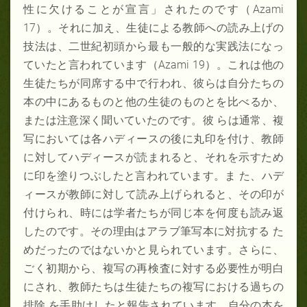
性に欠けることが宣言」されたのです（Azami
17）。それに加え、生徒による教師への読み上げの
技法は、二世紀初頭から最も一般的な実践法になっ
ていたと言われています（Azami 19）。これは他の
生徒たちが同席する中で行われ、彼らは自分たちの
本の中にあるものと他の生徒のものとを比べるか、
または注意深く聞いていたのです。彼 らは通常、複
写においては各ハディースの後に丸印を付け、教師
に対してハディースが読まれると、それを示すため
に印を塗りつぶしたと言われています。ま た、ハデ
ィースが教師に対して読み上げられると、その印が
付けられ、時には学者たちが同じ本を何度も読み返
したのです。その理由はアラブ筆写本に対抗する た
めだったのではないかと見られています。さらに、
ごく初期から、複写の再検査に対する必要性が明白
にされ、教師たちは生徒たちの複写における過ちの
排除 を手助けしたと報告されています。自分の本を