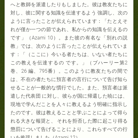
へと教師を派遣したりもしました。彼は教友たちに
対し、彼に関する知識を伝達するよう 強調し、次の
ように言ったことが伝えられています：「たとえそ
れが僅か一つの節であれ、私からの知識を伝えるの
です」（Azami 10）。また彼の有名な「別れの説
教」では、次のように言ったことが伝えられていま
す：「（ここに）今いる者たちは、いない者たちに
この教えを伝達するの です。」（ブハーリー第2
巻、26 編、795番）。このように教友たちの間で
は、不在の者たちに預言者の言行について告げ知ら
せることが一般的な慣行でした。また、預言者は派
遣した代表団 に対し、彼らが国に帰還した暁には、
現地で学んだことを人々に教えるよう明確に指示し
たのです。彼は教えることと学ぶことによって得ら
れる大きな報奨と、 それを拒否した際に起こり得る
懲罰について告げることにより、これらすべての行
いを推奨しました（Azami 12）。