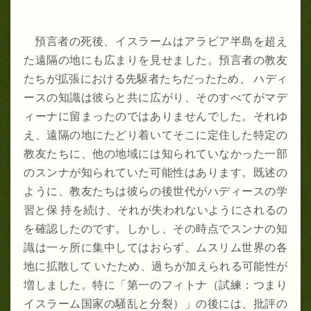
預言者の死後、イスラームはアラビア半島を超え
た遠隔の地にも広まりを見せました。預言者の教友
たちが拡張における先駆者たちだったため、 ハディ
ースの知識は彼らと共に広がり、そのすべてがマデ
ィーナに留まったのではありませんでした。それゆ
え、遠隔の地にたどり着いてそこに定住した特定の
教友たちに、他の地域には知られていなかった一部
のスンナが知られていた可能性はあります。既述の
ように、教友たちは彼らの後世代がハディースの学
習と保 持を続け、それが失われないようにされるの
を確認したのです。しかし、その時点でスンナの知
識は一ヶ所に集中してはおらず、ムスリム世界の各
地に拡散して いたため、過ちが加えられる可能性が
増しました。特に「第一のフィトナ（試練：つまり
イスラーム国家の騒乱と分裂）」の後には、批評の