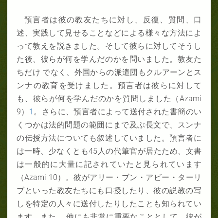
預言者は彼の教友たちに対し、反復、質問、口
述、実践して見せることなどによる様々な方法によ
って教えを説きました。そして彼らに対してそうし
た後、彼らが何を学んだのかを問いました。教友た
ちだけ でなく、外国からの派遣団もクルアーンとス
ンナの教育を受けました。預言者は彼らに対して
も、彼らが何を学んだのかを質問しました（Azami
9）
1
。さらに、預言者によって送付された書簡のい
くつかは法的問題の範囲にまで及ぶ長文で、スンナ
の伝授方法についても叙述していました。預言者に
は一時、少なくとも45人の代筆官が居たため、文書
は一般的に大量に記されていたと見られています
（Azami 10）。彼がアリー・ブン・アビー・ターリ
ブといった教友たちにも口授したり、彼の説教の写
しを特定の人々に送付したりしたことも知られてい
ます。また、 他にも非常に重要なこととして、彼が