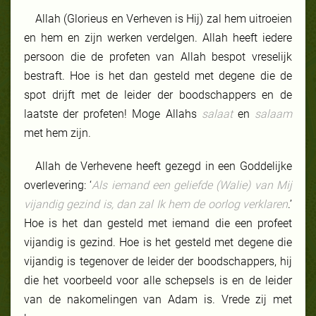
Allah (Glorieus en Verheven is Hij) zal hem uitroeien
en hem en zijn werken verdelgen. Allah heeft iedere
persoon die de profeten van Allah bespot vreselijk
bestraft. Hoe is het dan gesteld met degene die de
spot drijft met de leider der boodschappers en de
laatste der profeten! Moge Allahs
salaat
en
salaam
met hem zijn.
Allah de Verhevene heeft gezegd in een Goddelijke
overlevering: ‘
Als iemand een geliefde (Walie) van Mij
vijandig gezind is, dan zal Ik hem de oorlog verklaren
.’
Hoe is het dan gesteld met iemand die een profeet
vijandig is gezind. Hoe is het gesteld met degene die
vijandig is tegenover de leider der boodschappers, hij
die het voorbeeld voor alle schepsels is en de leider
van de nakomelingen van Adam is. Vrede zij met