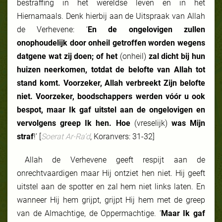
bestraffing in het wereldse leven en in het
Hiernamaals. Denk hierbij aan de Uitspraak van Allah
de Verhevene: ‘
En de ongelovigen zullen
onophoudelijk door onheil getroffen worden wegens
datgene wat zij doen; of het
(onheil)
zal dicht bij hun
huizen neerkomen, totdat de belofte van Allah tot
stand komt. Voorzeker, Allah verbreekt Zijn belofte
niet. Voorzeker, boodschappers werden vóór u ook
bespot, maar Ik gaf uitstel aan de ongelovigen en
vervolgens greep Ik hen. Hoe
(vreselijk)
was Mijn
straf
!’ [
Soerat Ar-Ra’d
, Koranvers: 31-32]
Allah de Verhevene geeft respijt aan de
onrechtvaardigen maar Hij ontziet hen niet. Hij geeft
uitstel aan de spotter en zal hem niet links laten. En
wanneer Hij hem grijpt, grijpt Hij hem met de greep
van de Almachtige, de Oppermachtige. ‘
Maar Ik gaf