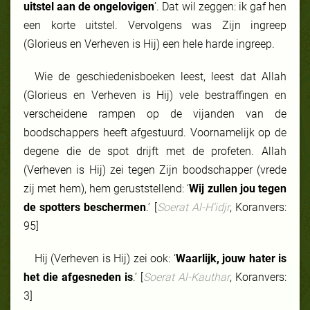
uitstel aan de ongelovigen
’. Dat wil zeggen: ik gaf hen
een korte uitstel. Vervolgens was Zijn ingreep
(Glorieus en Verheven is Hij) een hele harde ingreep.
Wie de geschiedenisboeken leest, leest dat Allah
(Glorieus en Verheven is Hij) vele bestraffingen en
verscheidene rampen op de vijanden van de
boodschappers heeft afgestuurd. Voornamelijk op de
degene die de spot drijft met de profeten. Allah
(Verheven is Hij) zei tegen Zijn boodschapper (vrede
zij met hem), hem geruststellend: ‘
Wij zullen jou tegen
de spotters beschermen
.’ [
Soerat Al-H’idjr
, Koranvers:
95]
Hij (Verheven is Hij) zei ook: ‘
Waarlijk, jouw hater is
het die afgesneden is
.’ [
Soerat Al-Kauthar
, Koranvers:
3]