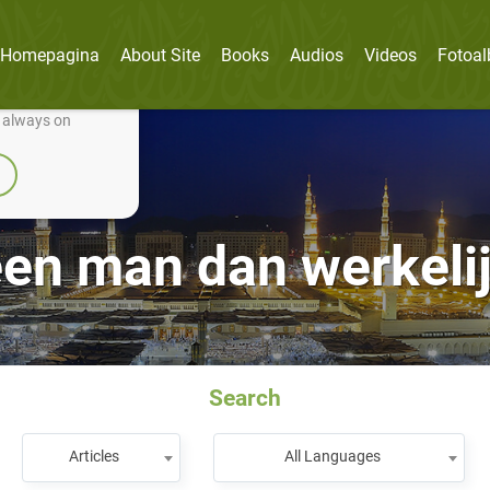
Homepagina
About Site
Books
Audios
Videos
Fotoa
nually improve it.
e always on
een man dan werkelij
Search
Articles
All Languages