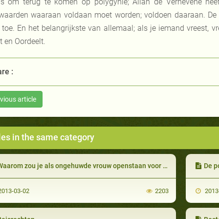
s om terug te komen op polygynie; Allah de Verhevene heef
waarden waaraan voldaan moet worden; voldoen daaraan. De r
 toe. En het belangrijkste van allemaal; als je iemand vreest, vr
t en Oordeelt.
re :
vious article
les in the same category
aarom zou je als ongehuwde vrouw openstaan voor polygynie?
De p
013-03-02
2203
2013