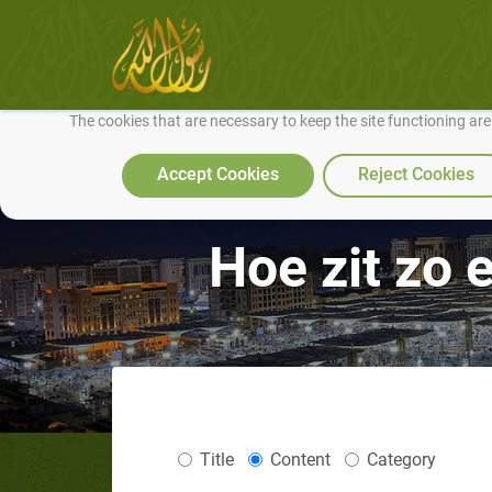
We use cookies to make our site work well for you and so we can conti
The cookies that are necessary to keep the site functioning ar
Accept Cookies
Reject Cookies
Hoe zit zo 
Title
Content
Category