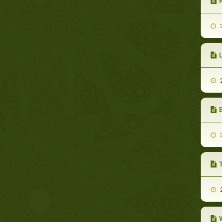
2
L
2
E
2
2
W