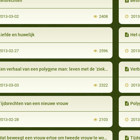
Reisrechten
Best
013-03-02
2408
2013
iefde en huwelijk
Het 
013-02-27
2596
2013
en verhaal van een polygyne man: leven met de ‘ziekte'
Verb
013-03-03
2322
2013
Tijdsrechten van een nieuwe vrouw
Poly
013-02-28
2103
2013
at beweegt een vrouw ertoe om tweede vrouw te worden?
Tijd