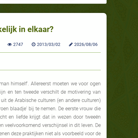
lijk in elkaar?
2747
2013/03/02
2026/08/06
 man himself'. Allereerst moeten we voor ogen
jn en ten tweede verschilt de motivering van
uit de Arabische culturen (en andere culturen)
oen blaadje' bij te nemen. De eerste vrouw die
cht en liefde krijgt dat in wezen door tweeën
en veelvoorkomend verschijnsel in dit leven. De
en deze praktijken niet als voorbeeld voor de