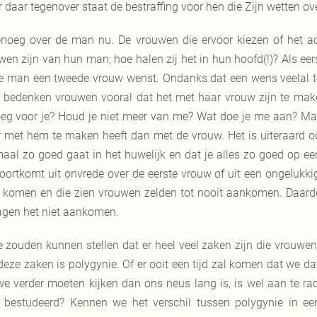
 daar tegenover staat de bestraffing voor hen die Zijn wetten ov
noeg over de man nu. De vrouwen die ervoor kiezen of het acc
wen zijn van hun man; hoe halen zij het in hun hoofd(!)? Als eers
je man een tweede vrouw wenst. Ondanks dat een wens veelal t
, bedenken vrouwen vooral dat het met haar vrouw zijn te mak
eg voor je? Houd je niet meer van me? Wat doe je me aan? Ma
 met hem te maken heeft dan met de vrouw. Het is uiteraard ook 
maal zo goed gaat in het huwelijk en dat je alles zo goed op een
voortkomt uit onvrede over de eerste vrouw of uit een ongelukkig
 komen en die zien vrouwen zelden tot nooit aankomen. Daardoor
agen het niet aankomen.
 zouden kunnen stellen dat er heel veel zaken zijn die vrouw
deze zaken is polygynie. Of er ooit een tijd zal komen dat we dat
we verder moeten kijken dan ons neus lang is, is wel aan te ra
 bestudeerd? Kennen we het verschil tussen polygynie in een