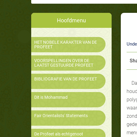
Hoofdmenu
HET NOBELE KARAKTER VAN DE
Unde
PROFEET
Sha
VOORSPELLINGEN OVER DE
LAATST GESTUURDE PROFEET
BIBLIOGRAFIE VAN DE PROFEET
Da
houd
Dit is Mohammad
poly
waar
Fair Orientalists' Statements
zond
gede
mens
De Profeet als echtgenoot