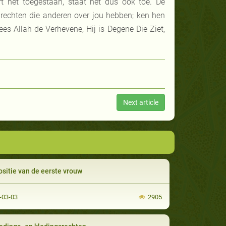
t het toegestaan, staat het dus ook toe. De
echten die anderen over jou hebben; ken hen
ees Allah de Verhevene, Hij is Degene Die Ziet,
Next article
ositie van de eerste vrouw
-03-03
2905