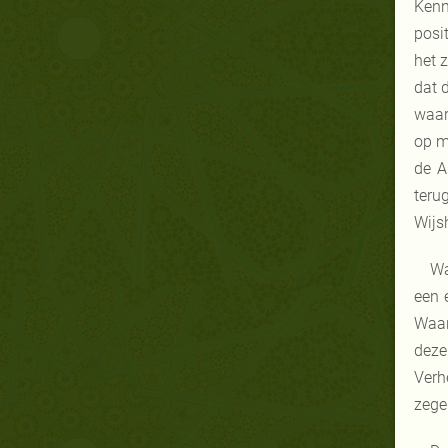
Kenn
posi
het 
dat 
waar
op m
de A
teru
Wijs
Wa
een 
Waar
deze
Verh
zege