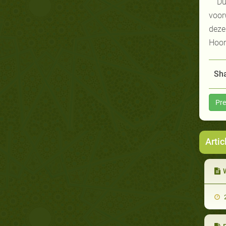
Du
voor
deze
Hoor
Sha
Pre
Artic
W
2