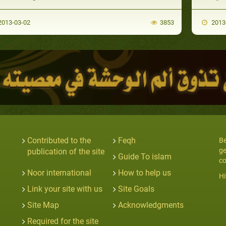
013-03-02
3853
2013
Contributed to the
Feqh
Be
ge
publication of the site
Guide To islam
co
Noor international
How to help us
Hi
Link your site with us
Site Goals
Site Map
Acknowledgments
Required for the site