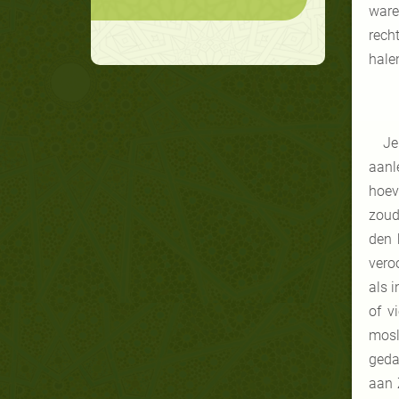
ware
rech
hale
Je
aanl
hoev
zoud
den 
vero
als 
of v
mosl
geda
aan 