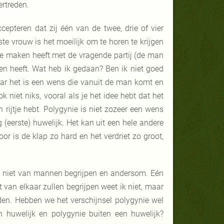
ertreden.
epteren dat zij één van de twee, drie of vier
te vrouw is het moeilijk om te horen te krijgen
e maken heeft met de vragende partij (de man
en heeft. Wat heb ik gedaan? Ben ik niet goed
ar het is een wens die vanuit de man komt en
niet niks, vooral als je het idee hebt dat het
 rijtje hebt. Polygynie is niet zozeer een wens
 (eerste) huwelijk. Het kan uit een hele andere
 is de klap zo hard en het verdriet zo groot,
en niet van mannen begrijpen en andersom. Eén
 van elkaar zullen begrijpen weet ik niet, maar
den. Hebben we het verschijnsel polygynie wel
 huwelijk en polygynie buiten een huwelijk?