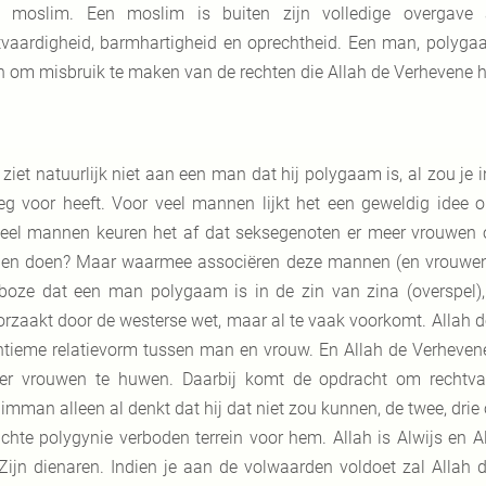
 moslim. Een moslim is buiten zijn volledige overgave
tvaardigheid, barmhartigheid en oprechtheid. Een man, polyga
n om misbruik te maken van de rechten die Allah de Verhevene 
 ziet natuurlijk niet aan een man dat hij polygaam is, al zou je
eg voor heeft. Voor veel mannen lijkt het een geweldig idee
eel mannen keuren het af dat seksegenoten er meer vrouwen o
en doen? Maar waarmee associëren deze mannen (en vrouwen) e
boze dat een man polygaam is in de zin van zina (overspel),
orzaakt door de westerse wet, maar al te vaak voorkomt. Allah 
intieme relatievorm tussen man en vrouw. En Allah de Verheve
ier vrouwen te huwen. Daarbij komt de opdracht om rechtvaa
imman alleen al denkt dat hij dat niet zou kunnen, de twee, drie 
chte polygynie verboden terrein voor hem. Allah is Alwijs en Al
Zijn dienaren. Indien je aan de volwaarden voldoet zal Allah