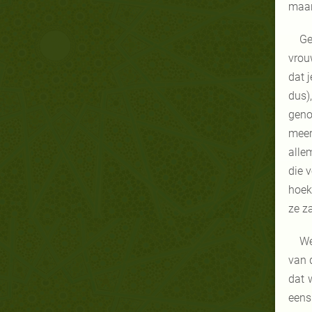
maar
Ge
vrou
dat 
dus)
geno
meer
alle
die 
hoek
ze z
We
van 
dat 
eens