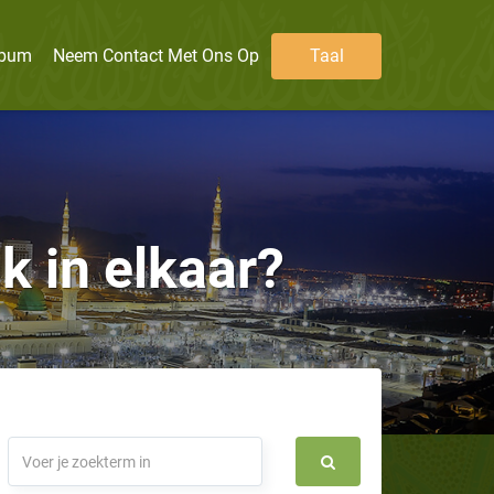
lbum
Neem Contact Met Ons Op
Taal
k in elkaar?