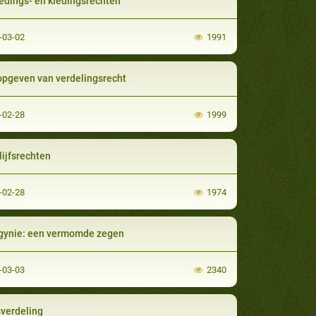
edings- en kledingsrechten
-03-02
1991
opgeven van verdelingsrecht
-02-28
1999
lijfsrechten
-02-28
1974
gynie: een vermomde zegen
-03-03
2340
sverdeling