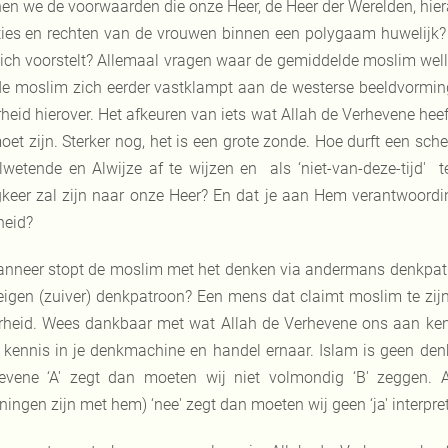
en we de voorwaarden die onze Heer, de Heer der Werelden, hier
ties en rechten van de vrouwen binnen een polygaam huwelijk? 
zich voorstelt? Allemaal vragen waar de gemiddelde moslim welli
de moslim zich eerder vastklampt aan de westerse beeldvorming 
heid hierover. Het afkeuren van iets wat Allah de Verhevene heef
oet zijn. Sterker nog, het is een grote zonde. Hoe durft een sch
lwetende en Alwijze af te wijzen en als ‘niet-van-deze-tijd' 
gkeer zal zijn naar onze Heer? En dat je aan Hem verantwoord
heid?
nneer stopt de moslim met het denken via andermans denkpatron
eigen (zuiver) denkpatroon? Een mens dat claimt moslim te zi
heid. Wees dankbaar met wat Allah de Verhevene ons aan kenn
 kennis in je denkmachine en handel ernaar. Islam is geen denkw
evene ‘A' zegt dan moeten wij niet volmondig ‘B' zeggen. 
ningen zijn met hem) ‘nee' zegt dan moeten wij geen ‘ja' interpre