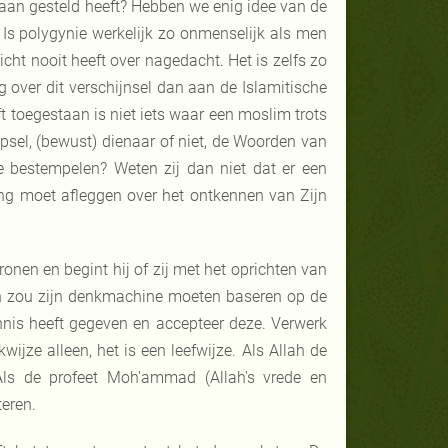
aan gesteld heeft? Hebben we enig idee van de
Is polygynie werkelijk zo onmenselijk als men
cht nooit heeft over nagedacht. Het is zelfs zo
over dit verschijnsel dan aan de Islamitische
t toegestaan is niet iets waar een moslim trots
epsel, (bewust) dienaar of niet, de Woorden van
te bestempelen? Weten zij dan niet dat er een
ing moet afleggen over het ontkennen van Zijn
en en begint hij of zij met het oprichten van
jn zou zijn denkmachine moeten baseren op de
is heeft gegeven en accepteer deze. Verwerk
ijze alleen, het is een leefwijze. Als Allah de
Als de profeet Moh'ammad (Allah's vrede en
teren.