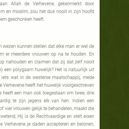
 aan Allah de Verhevene, gekenmerkt door
am en moslim, zou het dus nooit in zijn hoofd
hem geschonken heeft.
 in wezen kunnen stellen dat elke man er wel de
 om er meerdere vrouwen op na te houden. En
p nahouden en claimen dat zij dat zelf nooit
en polygaam huwelijk? Het is natuurlijk uit
 iets wat in de westerse maatschappij, mede
de Verhevene heeft het huwelijk voorgeschreven
ne heeft een man ook toegestaan om twee, drie
rdig te zijn jegens elk van hen. Indien een
of vier vrouwen gelijk te behandelen, maakt die
wetend, Hij is de Rechtvaardige en stelt eisen
 de Verhevene je daden accepteren en belonen,