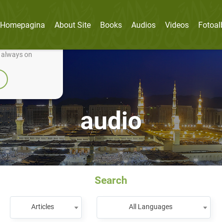
Homepagina
About Site
Books
Audios
Videos
Fotoa
nually improve it.
e always on
audio
Search
Articles
All Languages