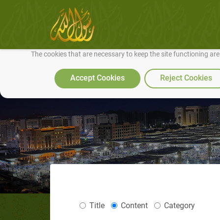
We use cookies to make our site work well for you and so we can conti
The cookies that are necessary to keep the site functioning ar
Accept Cookies
Reject Cookies
Title
Content
Category