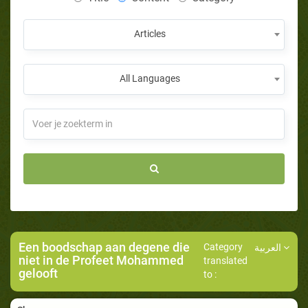
Articles
All Languages
Een boodschap aan degene die
Category
العربية
niet in de Profeet Mohammed
translated
gelooft
to :