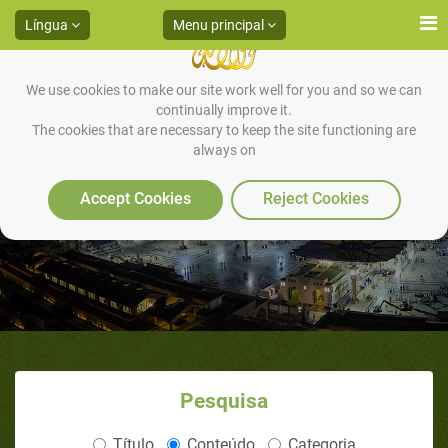
Língua
Menu principal
We use cookies to make our site work well for you and so we can
continually improve it.
The cookies that are necessary to keep the site functioning are
always on
A intercessão do Profeta
Accept Cookies
Reject Cookies
Pesquisa
Título
Conteúdo
Categoria