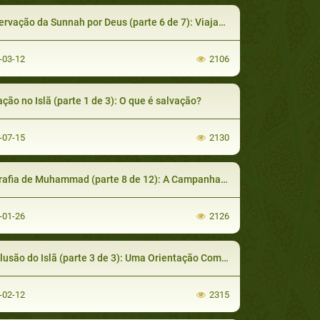
ação da Sunnah por Deus (parte 6 de 7): Viajar com o Propósito de Buscar Hadiths
-03-12
2106
ação no Islã (parte 1 de 3): O que é salvação?
-07-15
2130
afia de Muhammad (parte 8 de 12): A Campanha de Badr
-01-26
2126
são do Islã (parte 3 de 3): Uma Orientação Completa e Suficiente Para Sempre
-02-12
2315