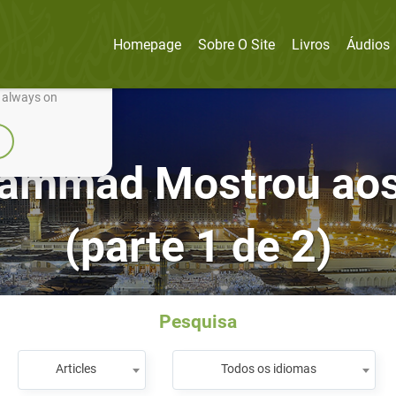
Homepage
Sobre O Site
Livros
Áudios
nually improve it.
e always on
hammad Mostrou ao
(parte 1 de 2)
Pesquisa
Articles
Todos os idiomas