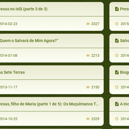
esus no Islã (parte 3 de 3)
Preserv
014-02-23
2327
2015
“Quem o Salvará de Mim Agora?”
Salv
014-01-08
2213
2014
As Sete Terras
Biogr
013-11-17
2150
2014
esus, filho de Maria (parte 1 de 5): Os Muçulmanos Também Amam Jesus!
A Inclu
014-10-25
2329
2014