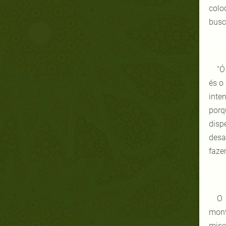
colo
busc
“Ó
és o
inte
porq
disp
desa
faze
O 
mont
mise