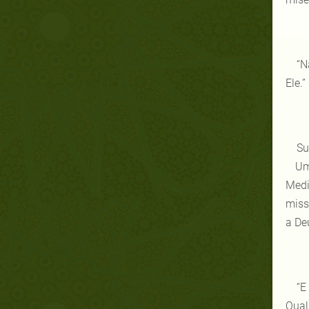
“N
Ele.”
Su
Um d
Medi
miss
a De
“E
Qual