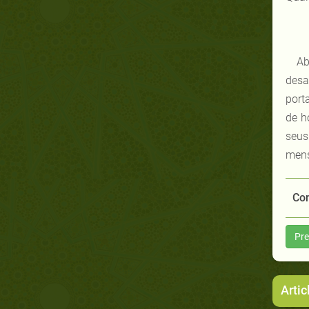
Ab
desa
port
de h
seus
men
Com
Pre
Artic