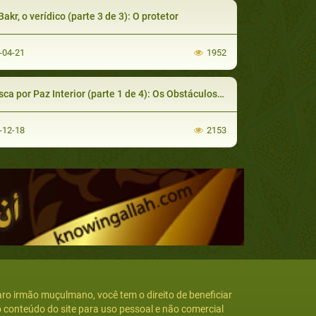
akr, o verídico (parte 3 de 3): O protetor
-04-21
1952
 por Paz Interior (parte 1 de 4): Os Obstáculos para Alcançar Paz Interior
-12-18
2153
ro irmão muçulmano, você tem o direito de beneficiar
 conteúdo do site para uso pessoal e não comercial