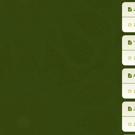
J
2
2
2
J
2