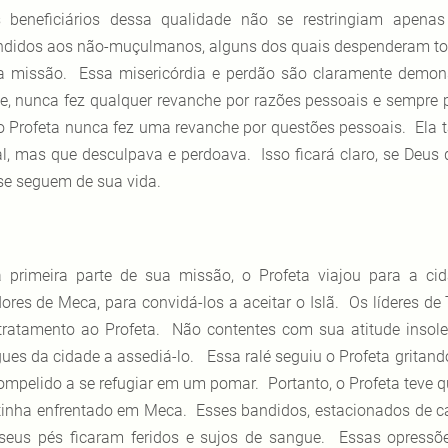
 beneficiários dessa qualidade não se restringiam ape
ndidos aos não-muçulmanos, alguns dos quais despenderam todo
a missão. Essa misericórdia e perdão são claramente demons
te, nunca fez qualquer revanche por razões pessoais e sempre 
o Profeta nunca fez uma revanche por questões pessoais. Ela
l, mas que desculpava e perdoava. Isso ficará claro, se Deus 
se seguem de sua vida.
 primeira parte de sua missão, o Profeta viajou para a ci
dores de Meca, para convidá-los a aceitar o Islã. Os líderes de
tratamento ao Profeta. Não contentes com sua atitude insole
ues da cidade a assediá-lo. Essa ralé seguiu o Profeta gritand
compelido a se refugiar em um pomar. Portanto, o Profeta teve 
tinha enfrentado em Meca. Esses bandidos, estacionados de c
seus pés ficaram feridos e sujos de sangue. Essas opressõ