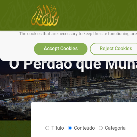
We use cookies to make our site work well for you and so we can conti
The cookies that are necessary to keep the site functioning ar
Accept Cookies
Reject Cookies
O Perdão que Mu
Título
Conteúdo
Categoria