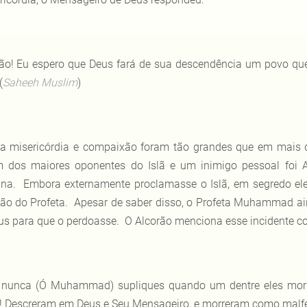
ão! Eu espero que Deus fará de sua descendência um povo qu
(
Saheeh Muslim
)
a misericórdia e compaixão foram tão grandes que em mais 
os maiores oponentes do Islã e um inimigo pessoal foi Abd
na. Embora externamente proclamasse o Islã, em segredo el
ão do Profeta. Apesar de saber disso, o Profeta Muhammad ai
us para que o perdoasse. O Alcorão menciona esse incidente c
 nunca (Ó Muhammad) supliques quando um dentre eles morr
! Descreram em Deus e Seu Mensageiro, e morreram como malfei