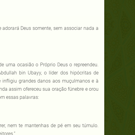
e adorará Deus somente, sem associar nada a
de uma ocasião o Próprio Deus o repreendeu.
ullah bin Ubayy, o líder dos hipócritas de
e infligiu grandes danos aos muçulmanos e à
nda assim ofereceu sua oração fúnebre e orou
om essas palavras:
er, nem te mantenhas de pé em seu túmulo.
tores.”