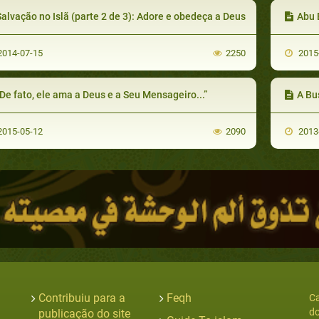
alvação no Islã (parte 2 de 3): Adore e obedeça a Deus
Abu B
014-07-15
2250
2015
De fato, ele ama a Deus e a Seu Mensageiro...”
A Busca
015-05-12
2090
2013
Contribuiu para a
Feqh
Ca
do
publicação do site