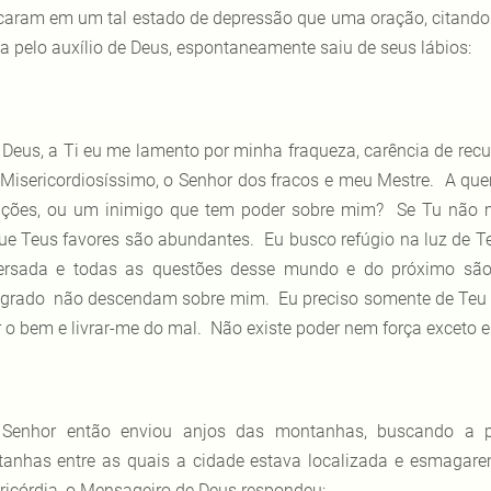
caram em um tal estado de depressão que uma oração, citando
a pelo auxílio de Deus, espontaneamente saiu de seus lábios:
 Deus, a Ti eu me lamento por minha fraqueza, carência de re
 Misericordiosíssimo, o Senhor dos fracos e meu Mestre. A q
nções, ou um inimigo que tem poder sobre mim? Se Tu não me
ue Teus favores são abundantes. Eu busco refúgio na luz de T
ersada e todas as questões desse mundo e do próximo são 
grado não descendam sobre mim. Eu preciso somente de Teu pr
r o bem e livrar-me do mal. Não existe poder nem força exceto e
Senhor então enviou anjos das montanhas, buscando a p
anhas entre as quais a cidade estava localizada e esmagarem
ricórdia, o Mensageiro de Deus respondeu: