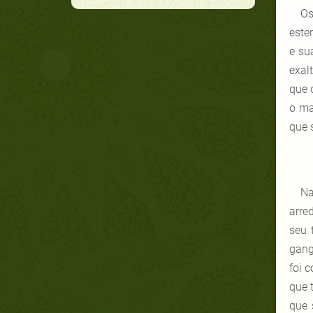
Os
este
e su
exal
que 
o ma
que 
Na
arre
seu 
gang
foi 
que 
que 