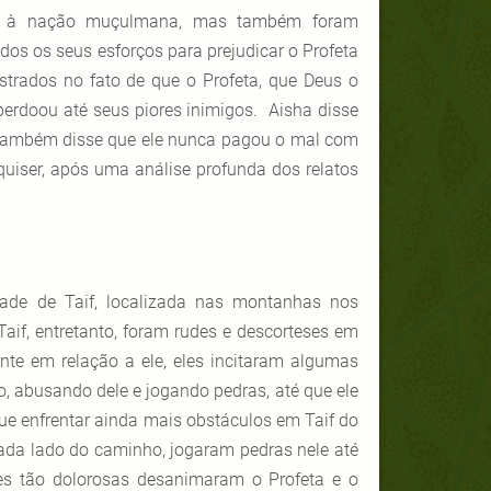
nas à nação muçulmana, mas também foram
s os seus esforços para prejudicar o Profeta
trados no fato de que o Profeta, que Deus o
perdoou até seus piores inimigos. Aisha disse
 também disse que ele nunca pagou o mal com
quiser, após uma análise profunda dos relatos
dade de Taif, localizada nas montanhas nos
 Taif, entretanto, foram rudes e descorteses em
nte em relação a ele, eles incitaram algumas
o, abusando dele e jogando pedras, até que ele
que enfrentar ainda mais obstáculos em Taif do
ada lado do caminho, jogaram pedras nele até
es tão dolorosas desanimaram o Profeta e o