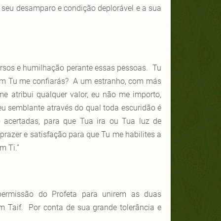
 seu desamparo e condição deplorável e a sua
cursos e humilhação perante essas pessoas. Tu
uem Tu me confiarás? A um estranho, com más
 atribui qualquer valor, eu não me importo,
eu semblante através do qual toda escuridão é
acertadas, para que Tua ira ou Tua luz de
azer e satisfação para que Tu me habilites a
m Ti.”
ermissão do Profeta para unirem as duas
 Taif. Por conta de sua grande tolerância e