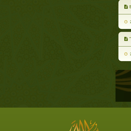
S
2
“
2