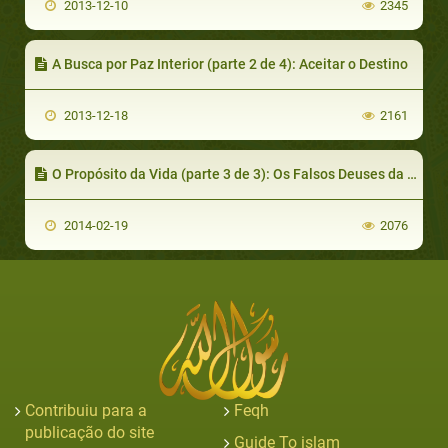
2013-12-10
2345
A Busca por Paz Interior (parte 2 de 4): Aceitar o Destino
2013-12-18
2161
O Propósito da Vida (parte 3 de 3): Os Falsos Deuses da Modernidade
2014-02-19
2076
Contribuiu para a
Feqh
publicação do site
Guide To islam