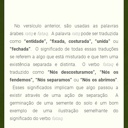
No versículo anterior, são usadas as palavras
árabes
ratq
e
fataq
. A palavra
ratq
pode ser traduzida
como
“entidade”, “fixada, costurada”, “unida”
ou
“fechada”
. O significado de todas essas traduções
se referem a algo que está misturado e que tem uma
existência separada e distinta. O verbo
fataq
é
traduzido como
“Nós descosturamos”, “Nós os
fendemos”, “Nós separamos”
ou
“Nós os abrimos”
.
Esses significados implicam que algo passou a
existir através de uma ação de separação. A
germinação de uma semente do solo é um bom
exemplo de uma ilustração semelhante do
significado do verbo
fataq
.