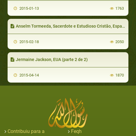
2015-01-13
1763
Anselm Tormeeda, Sacerdote e Estudioso Cristão, Espanha
2015-02-18
2050
Jermaine Jackson, EUA (parte 2 de 2)
2015-04-14
1870
Contribuiu para a
Feqh