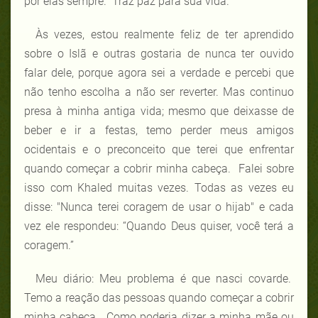
por elas sempre. Traz paz para sua vida.”
Às vezes, estou realmente feliz de ter aprendido
sobre o Islã e outras gostaria de nunca ter ouvido
falar dele, porque agora sei a verdade e percebi que
não tenho escolha a não ser reverter. Mas continuo
presa à minha antiga vida; mesmo que deixasse de
beber e ir a festas, temo perder meus amigos
ocidentais e o preconceito que terei que enfrentar
quando começar a cobrir minha cabeça. Falei sobre
isso com Khaled muitas vezes. Todas as vezes eu
disse: "Nunca terei coragem de usar o hijab" e cada
vez ele respondeu: “Quando Deus quiser, você terá a
coragem.”
Meu diário: Meu problema é que nasci covarde.
Temo a reação das pessoas quando começar a cobrir
minha cabeça. Como poderia dizer a minha mãe ou