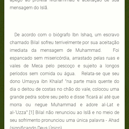
mensagem do Islã.
De acordo com o biógrafo Ibn Ishaq, um escravo
chamado Bilal sofreu terrivelmente por sua aceitação
imediata da mensagem de Muhammad. Foi
espancado sem misericórdia, arrastado pelas ruas e
vales de Meca pelo pescoço e sujeito a longos
períodos sem comida ou água. Relata-se que seu
dono Umayya ibn Khalaf "na parte mais quente do
dia o deitou de costas no chão do vale, colocou uma
grande pedra sobre seu peito e disse ‘ficará aí até que
morra ou negue Muhammad e adore al-Lat e
al-’Uzza’".
[1]
Bilal não renunciou ao Islã e no meio de
seu sofrimento pronunciou uma única palavra - Ahad
(significando Deus Único).