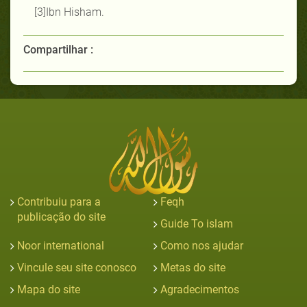
[3]
Ibn Hisham.
Compartilhar :
Contribuiu para a
Feqh
publicação do site
Guide To islam
Noor international
Como nos ajudar
Vincule seu site conosco
Metas do site
Mapa do site
Agradecimentos