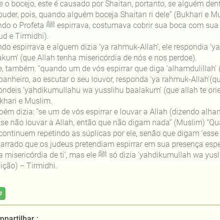
e o bocejo, este é causado por Shaitan, portanto, se alguém dent
puder, pois, quando alguém boceja Shaitan ri dele” (Bukhari e Mu
Quando o Profeta ﷺ
espirrava, costumava cobrir sua boca com sua
d e Tirmidhi).
do espirrava e alguem dizia ‘ya rahmuk-Allah’, ele respondia 
akum’ (que Allah tenha misericórdia de nós e nos perdoe).
e, também: “quando um de vós espirrar que diga ‘alhamdulillah’ 
anheiro, ao escutar o seu louvor, responda ‘ya rahmuk-Allah’(que
ondeis ‘yahdikumullahu wa yusslihu baalakum’ (que allah te ori
khari e Muslim.
ém dizia: “se um de vós espirrar e louvar a Allah (dizendo alham
se não louvar a Allah, então que não digam nada” (Muslim) “Qua
continuem repetindo as súplicas por ele, senão que digam ‘esse
narrado que os judeus pretendiam espirrar em sua presença espe
tenha misericórdia de ti’, mas ele ﷺ
só dizia ‘yahdikumullah wa yusli
ição) – Tirmidhi.
#
partilhar :