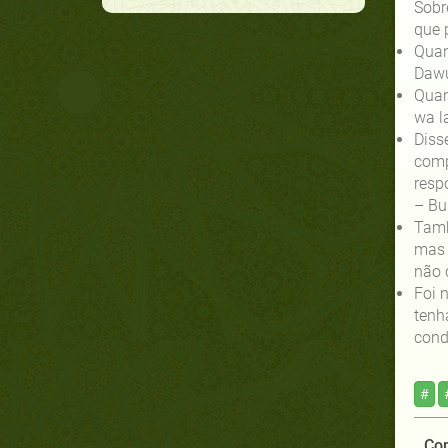
Sobr
que 
Dawu
Quan
wa l
Diss
comp
resp
– Bu
Tamb
mas 
não 
Foi 
cond
#
Com