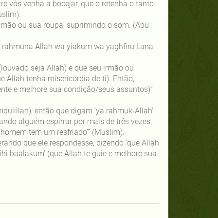
re vós venha a bocejar, que o retenha o tanto
slim).
 mão ou sua roupa, suprimindo o som. (Abu
‘ya rahmuna Allah wa yiakum wa yaghfiru Lana
(louvado seja Allah) e que seu irmão ou
 Allah tenha misericórdia de ti). Então,
ente e melhore sua condição/seus assuntos)”
dulillah), então que digam ‘ya rahmuk-Allah’,
ndo alguém espirrar por mais de três vezes,
 homem tem um resfriado’” (Muslim).
rando que ele respondesse, dizendo ‘que Allah
hi baalakum’ (que Allah te guie e melhore sua