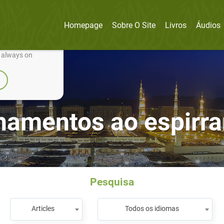
Homepage
Sobre O Site
Livros
Áudios
nually improve it.
e always on
namentos ao espirrar
Pesquisa
Articles
Todos os idiomas