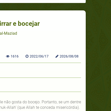
rrar e bocejar
 al-Maziad
1616
2022/06/17
2026/08/08
Ele não gosta do bocejo. Portanto, se um dentre
uk-Allah’ (que Allah te conceda misericórdia).