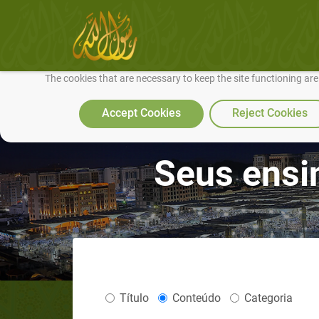
We use cookies to make our site work well for you and so we can conti
The cookies that are necessary to keep the site functioning ar
Accept Cookies
Reject Cookies
Seus ensi
Título
Conteúdo
Categoria