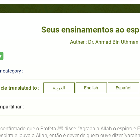
Seus ensinamentos ao espi
Auther : Dr. Ahmad Bin Uthman
#
 category :
icle translated to :
العربية
English
Español
partilhar :
Está confirmado que o Profeta ﷺ
disse: “Agrada a Allah o espirro e 
espirra e louva a Allah, então é dever de quem ouve dizer ‘yarahm