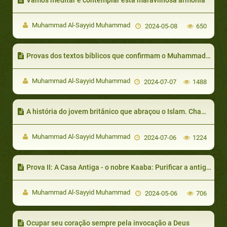
Muhammad Al-Sayyid Muhammad
2024-05-08
650
Provas dos textos bíblicos que confirmam o Muhammad como Profeta
Muhammad Al-Sayyid Muhammad
2024-07-07
1488
A história do jovem britânico que abraçou o Islam. Chamava-se David Musa Pidcock e depois de declarar-se muçulmano se chama Dawud Musa Pidcock (Dawud é David en árabe)
Muhammad Al-Sayyid Muhammad
2024-07-06
1224
Prova II: A Casa Antiga - o nobre Kaaba: Purificar a antiga Casa dos ídolos e imundície.
Muhammad Al-Sayyid Muhammad
2024-05-06
706
Ocupar seu coração sempre pela invocação a Deus