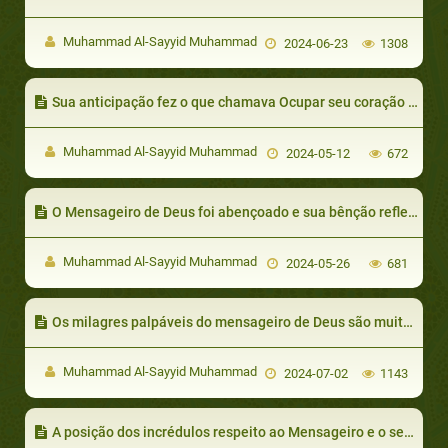
Muhammad Al-Sayyid Muhammad
2024-06-23
1308
Sua anticipação fez o que chamava Ocupar seu coração sempre pela invocação a Deus
Muhammad Al-Sayyid Muhammad
2024-05-12
672
O Mensageiro de Deus foi abençoado e sua bênção reflectiu-se em todas as pessoas que rodeáram lhe
Muhammad Al-Sayyid Muhammad
2024-05-26
681
Os milagres palpáveis do mensageiro de Deus são muitos, mas vamos limitar-nos a mencionar os seguintes
Muhammad Al-Sayyid Muhammad
2024-07-02
1143
A posição dos incrédulos respeito ao Mensageiro e o seu apelo, e a vitória dada por Deus.