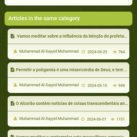
Articles in the same category
Vamos meditar sobre a influência da bênção do profeta sobre quem teve contato com ele pelo motivo que fora
Muhammad Al-Sayyid Muhammad
2024-05-25
764
Permitir a poligamia é uma misericórdia de Deus, e tem os seguintes sentidos profundos
Muhammad Al-Sayyid Muhammad
2024-05-15
949
O Alcorão contém notícias de coisas transcendentais anunciada antes de que ocorrem e depois vieram seus acontecimentos conforme o que é mencionado no Alcorão, como por ejemplo:
Muhammad Al-Sayyid Muhammad
2024-06-01
1151
Vamos meditar e contemplar esta maravilhosa armonia