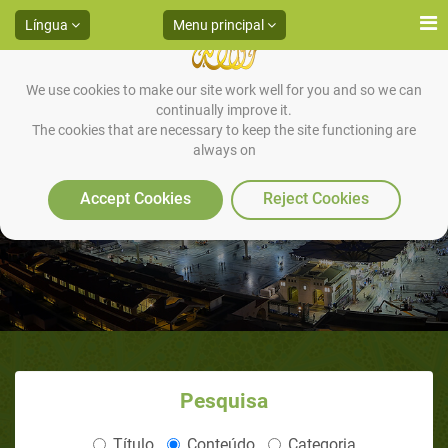
Língua
Menu principal
We use cookies to make our site work well for you and so we can
continually improve it.
The cookies that are necessary to keep the site functioning are
always on
Artigos
Accept Cookies
Reject Cookies
Pesquisa
Título
Conteúdo
Categoria