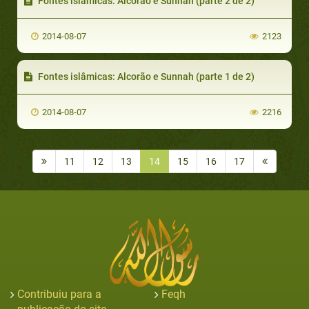
Fontes islâmicas: Alcorão e Sunnah (parte 2 de 2)
2014-08-07
2123
Fontes islâmicas: Alcorão e Sunnah (parte 1 de 2)
2014-08-07
2216
11
12
13
14
15
16
17
Contribuiu para a
Feqh