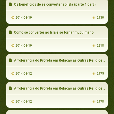
Os benefícios de se converter ao Islã (parte 1 de 3)
2014-08-19
2130
Como se converter ao Islã e se tornar muçulmano
2014-08-19
2218
A Tolerância do Profeta em Relação às Outras Religiões (parte 2 de 2): Autonomia Religiosa e Política
2014-08-12
2175
A Tolerância do Profeta em Relação às Outras Religiões (parte 1 de 2): Para Cada Um Sua Própria Religião
2014-08-12
2178