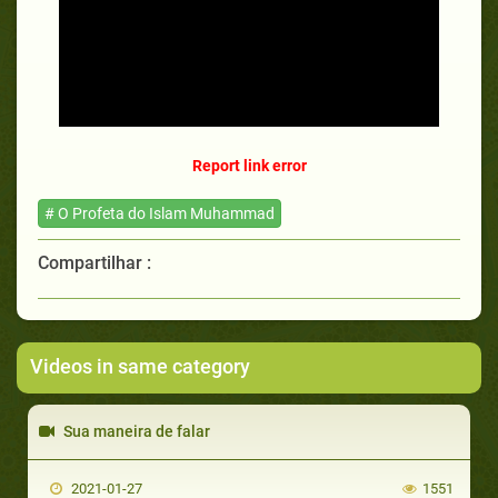
Report link error
# O Profeta do Islam Muhammad
Compartilhar :
Videos in same category
Sua maneira de falar
2021-01-27
1551