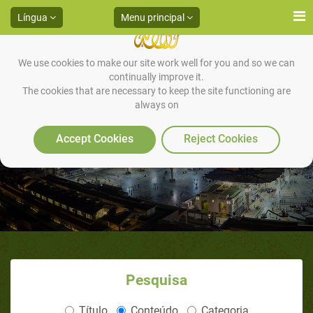
Língua
Menu principal
We use cookies to make our site work well for you and so we can
continually improve it.
The cookies that are necessary to keep the site functioning are
always on
Etiqueta com as Mulheres
Accept Cookies
Reject Cookies
Pesquisa
Título
Conteúdo
Categoria