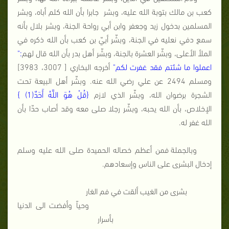
كعب بن مالك بتوبة الله عليه، وبشر
جابرا بأن الله كلم أباه، وبشر
المسلمين بدخول زيد وجعفر وابن أبي رواحة الجنة، وبشر بلال بأنه
سمع دفي نعليه في الجنة، وبشّر أبيّ بن كعب بأن الله ذكره في
الملأ الأعلى، وبشّر العشرة بالجنة، وبشّر أهل بدر بأن الله قال لهم
:"
اعملوا ما شئتم فقد غفرت لكم"
أخرجه البخاري [ 3007، 3983]
ومسلم 2494 عن علي رضي الله عنه. وبشّر أهل البيعة تحت
الشجرة برضوان الله، وبشّر الذي لازم
{
قُلْ هُوَ اللَّهُ
أَحَدٌ
(1)
}
الإخلاص، بأن الله يحبه، وبشّر رجلا صلى معه وقد أصاب حدّا بأن
الله غفر له.
وبالجملة فمن أعظم خصاله الحميدة صلى الله عليه وسلم
إدخال البشرى على الناس وإسعادهم.
بشرى من الغيب ألقت في فم الغار
وحياً وأفضت الى الدنيا
بأسرار