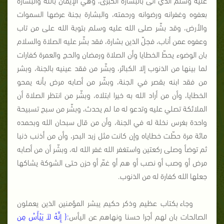
بعفوه وغفرانه ورضوانه ورحمته، والبشارة بجنة عرضها السموات
والأرض، وقد بشّر صلى الله عليه وسلم بتوبة الله على من تاب
وعفوه عمن أناب، فجلّ الذين بشارة، فقد بشّر عليه الصلاة والسلام
بان الوضوء يحطّ الخطايا وأن الصلاة ورمضان والحج والعمرة كفارات
لما بينها من الذنوب إلا الكبائر، وبشّر من فقد عينيه بالجنة، وبشر
من فقد ابنه بقصر في الجنة، وبشّر من أصابه مرض بأنه يمحو
الخطايا، وأن من أراد الله به خيرا ابتلاه، وبشّر من انتظر الصلاة أن
الملائكة تصلي عليه وتدعو له ما لم يحدث، وبشّر من سبح تسبيحة
واحدة بغرس نخلة له في الجنة، وأن من قال سبحان الله وبحمده
مائة مرة حطّت خطاياه وإن كانت مثل زبد البحر، وأن من أذنب ذنبا
ثم توضأ وصلى ركعتين واستغفر الله غفر الله له، وبشّر أن من أصابه
مرض أو وصب أو نصب أو هم أو غمّ أو حزن حتى الشوكة يشاكها
جعلها الله كفارة له من الذنوب.
وجاء بكتاب عظيم وذكر حكيم يبشر المؤمنين الذين يعملون
الصالحات بان لهم أجرا حسنا ونهاهم عن اليأس
:{
إِنَّهُ لاَ يَيْأَسُ مِن