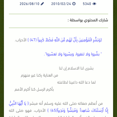
2026/08/10
2010/02/24
5340
شارك المحتوي بواسطة :
{
وَبَشِّرِ
الْمُؤْمِنِينَ بِأَنَّ لَهُم مِّنَ اللَّهِ فَضْلاً كَبِيراً
(47)
}
الأحزاب.
" بشّروا ولا تنفروا، ويسّروا ولا تعسّروا".
بشرى لنا الاسلام إن لنا
من العناية ركنا غير منهزم
لما دعا الله داعينا لطاعته
بأكرم الرسل كنا أكرم الأمم
من أعظم صفاته صلى الله عليه وسلم أنه مبشر
:{
يَا أَيُّهَا
النَّبِيُّ
إِنَّا أَرْسَلْنَاكَ شَاهِداً وَمُبَشِّراً وَنَذِيراً
(45)
}
الأحزاب، فهو صلى الله
عليه وسلم الذي أتى بالبشارة الكبرى، وهي الإيمان بالله والبشارة