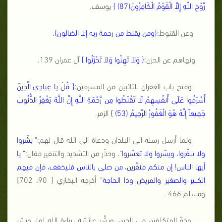
رَّوْحِ اللّهِ إِلاَّ الْقَوْمُ الْكَافِرُونَ
(87)
}
يوسف.
وعن القنوط
:{
ومن يقنط من رحمة ربه إلا الضالون
}.
ونهاهم عن الحزن
:{
وَلاَ تَهِنُوا
وَلاَ تَحْزَنُوا
}
آل عمران 139.
وفتح باب الغفران للتائبين من المسرفين
:{
قُلْ يَا عِبَادِيَ
الَّذِينَ
أَسْرَفُوا عَلَى أَنفُسِهِمْ لَا تَقْنَطُوا مِن رَّحْمَةِ اللَّهِ
إِنَّ اللَّهَ يَغْفِرُ الذُّنُوبَ
جَمِيعاً إِنَّهُ هُوَ الْغَفُورُ الرَّحِيمُ
(53)
}
الزمر.
ولما أرسل رسله الى البلدان ودعاة الى الله قال لهم
:" بشّروا
ولا تنفّروا، ويسّروا ولا تعسّروا"
، وحذّر من التشديد والتنفير فقال
:" يا
أيها الناس! إن منكم منفّرين، من صلى بالناس فليخفف، فإن فيهم
الكبير والصغير والمريض وذا الحاجة"
أخرجه البخاري [ 90، 702]
ومسلم 466 .
وذمّ المتكلفين في الدين، وبشّر عائشة ببراءة الله لها، وبشر