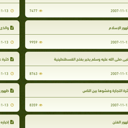
2007-11-13
7477
ور الإسلام
والذي 
2007-11-13
9959
نبي صلى الله عليه وسلم يخبر بفتح القسطنطينية
كثرة ع
2007-11-13
8763
رة التجارة وفشوها بين الناس
ظهور ا
2007-11-13
8359
ور الفتن
إخباره ص