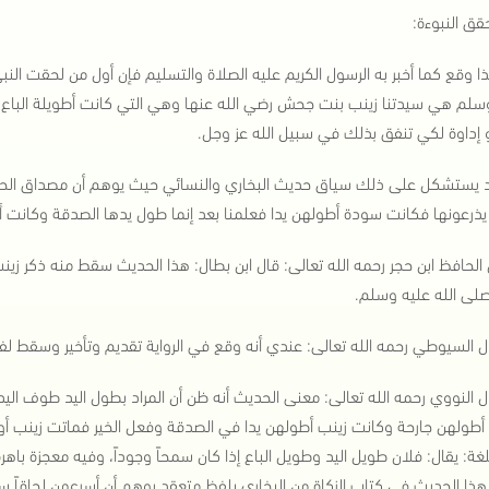
قق النبوءة:
ا وقع كما أخبر به الرسول الكريم عليه الصلاة والتسليم فإن أول من لحقت النب
سلم هي سيدتنا زينب بنت جحش رضي الله عنها وهي التي كانت أطويلة الباع صنا
و إداوة لكي تنفق بذلك في سبيل الله عز وجل.
 يستشكل على ذلك سياق حديث البخاري والنسائي حيث يوهم أن مصداق الحدي
ذرعونها فكانت سودة أطولهن يدا فعلمنا بعد إنما طول يدها الصدقة وكانت أ
 الحافظ ابن حجر رحمه الله تعالى: قال ابن بطال: هذا الحديث سقط منه ذكر زين
صلى الله عليه وسلم.
ل السيوطي رحمه الله تعالى: عندي أنه وقع في الرواية تقديم وتأخير وسقط لف
ل النووي رحمه الله تعالى: معنى الحديث أنه ظن أن المراد بطول اليد طوف ال
طولهن جارحة وكانت زينب أطولهن يدا في الصدقة وفعل الخير فماتت زينب أوله
لغة: يقال: فلان طويل اليد وطويل الباع إذا كان سمحاً وجوداً، وفيه معجزة باه
ذا الحديث في كتاب الزكاة من البخاري بلفظ متعقد يوهم أن أسرعهن لحاقاً 