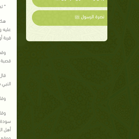
* تح
نصرة الرسول ﷺ
هكذ
عليه و
قربة أ
وقد
قصبة ي
قال
النبي 
وقا
وقا
سودة أ
أهل ال
ووقع ه