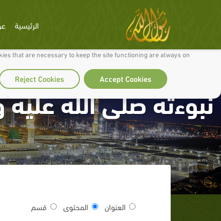
الرئيسية
عن
 to make our site work well for you and so we can continually improve it.
ies that are necessary to keep the site functioning are always on
Reject Cookies
Accept Cookies
نبوءته صلى الله عليه و
العنوان
المحتوى
قسم