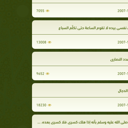
7055
نفسي بيده لا تقوم الساعة حتى تكلِّم السباع
13008
دد النصارى
9652
لدجال
18230
لى الله عليه وسلم بأنه إذا هلك كسرى فلا كسرى بعده، وإذا هلك قيصر فلا قيصر بعده