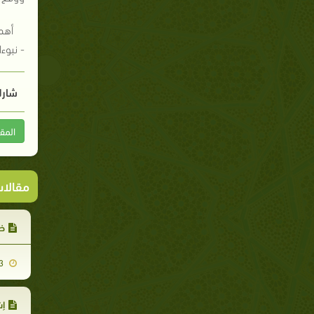
أهم 
- نبوء
شارك
المق
مقالا
ظه
2007-11-13
إش