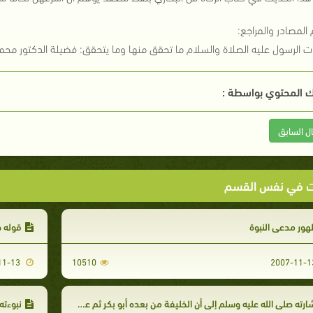
المصادر والمراجع:
ات الرسول عليه الصلاة والسلام ما تحقق منها وما يتحقق: فضيلة الدكتور محمد
 المحتوي بواسطة :
ال السابق
ت في نفس القسم
ور مدعي النبوة
قوله ص
2007-11-13
10510
ارته صلى الله عليه وسلم إلى أن الخليفة من بعده أبو بكر ثم عمر، وإشارته إلى قصر خلافة الصديق
نبوءته