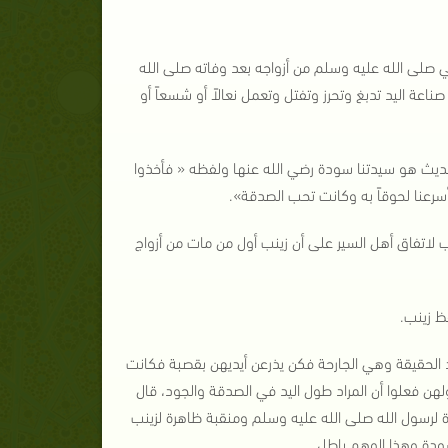
ي صلى الله عليه وسلم من أزواجه بعد وفاته صلى الله
عة اليد تدبغ وتحرز وتفتل وتعمل نعالاً أو شسعاً أو
ث هو سيدتنا سودة رضي الله عنها ولفظه « فأخذوا
سرعنا لحوقاً به وكانت تحب الصدقة».
ب لاتفاق أهل السير على أن زينب أول من مات من أزواج
ظ زينب.
يد الحقيقة وهي الجارحة فكن يذرعن أيديهن بقصبة فكانت
ن فعلوا أن المراد طول اليد في الصدقة والجود، قال
رة لرسول الله صلى الله عليه وسلم ومنقبة ظاهرة لزينب
سودة وهذا الوهم باطل.