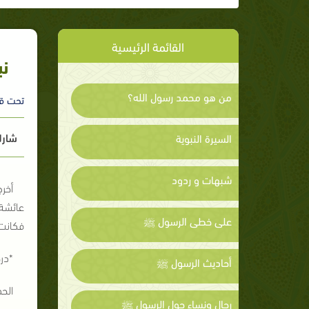
القائمة الرئيسية
نب
من هو محمد رسول الله؟
تحت ق
شارك
السيرة النبوية
شبهات و ردود
أخر
عائشة 
على خطى الرسول ﷺ
فكانت 
*در
أحاديث الرسول ﷺ
الح
رجال ونساء حول الرسول ﷺ