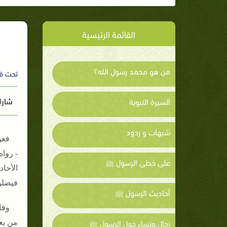
القائمة الرئيسية
من هو محمد رسول الله؟
تحت ق
شارك
السيرة النبوية
شبهات و ردود
فعن
- رواه
على خطى الرسول ﷺ
الأحا
فيضلو
أحاديث الرسول ﷺ
وقا
رجال ونساء حول الرسول ﷺ
من يعم