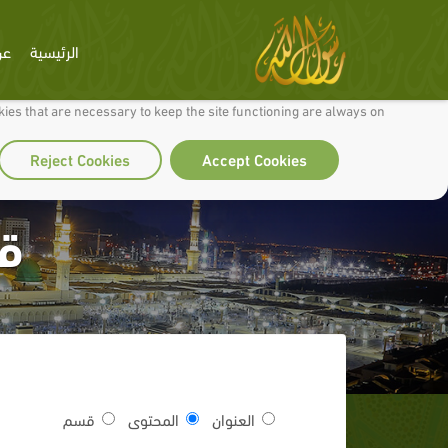
الرئيسية
عن
 to make our site work well for you and so we can continually improve it.
ies that are necessary to keep the site functioning are always on
Reject Cookies
Accept Cookies
ق
العنوان
المحتوى
قسم