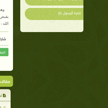
وهذ
نصرة الرسول ﷺ
يقبض ا
الله -
شارك
المق
مقالا
تد
2007-11-13