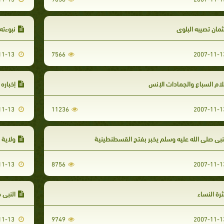
مان تصيبه البلوى
نبوءته 
2007-11-13
7566
ام السباع والجمادات الإنس
إخباره ص
2007-11-13
11236
نبي صلى الله عليه وسلم يخبر بفتح القسطنطينية
ولاية 
2007-11-13
8756
رة النساء
النبي صل
2007-11-13
9749