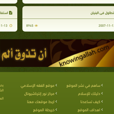
تطاول في البنيان
استفاض
2007-11-13
8945
ساهم في نشر الموقع
موقع الفقه الإسلامي
يحق
الش
دليلك للإسلام
مركز نور إنترناشيونال
الم
كيف تساعدنا
اربط موقعك معنا
اهداف الموقع
خريطة الموقع