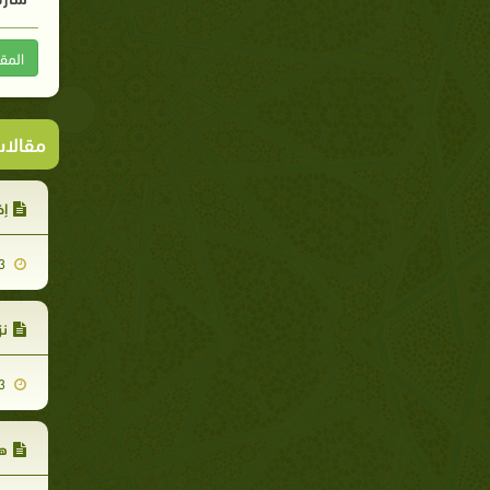
المق
مقالا
إخ
2007-11-13
نز
2007-11-13
هي