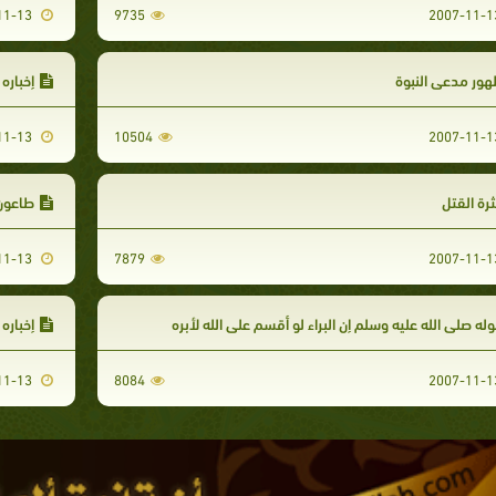
2007-11-13
9735
ور مدعي النبوة
إخباره
2007-11-13
10504
رة القتل
طاعون
2007-11-13
7879
له صلى الله عليه وسلم إن البراء لو أقسم على الله لأبره
إخباره 
2007-11-13
8084