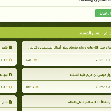
ال السابق
ت في نفس القسم
باره صلى الله عليه وسلم بفساد بعض أحوال المسلمين وقتالهم بعضهم بعضاً بعد فتح فارس والروم
ظهور 
2007-11-13
7400
ول عيسى بن مريم عليه السلام
نبوءته 
2007-11-13
10254
منة الأمة الإسلامية على العالم
فتح ب