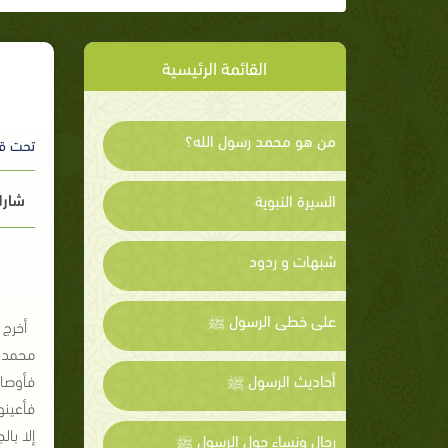
القائمة الرئيسية
من هو محمد رسول الله؟
تحت ق
شارك
السيرة النبوية
شبهات و ردود
على خطى الرسول ﷺ
أخرج ا
محمد ب
أحاديث الرسول ﷺ
فأوصاه
فأعينو
إلا با
رجال ونساء حول الرسول ﷺ