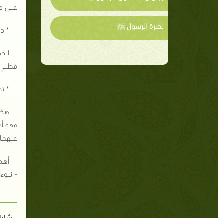
على دف
نصرة الرسول ﷺ
* د
الح
قطني: متروك، تقريب
* تح
هكذا
معه أح
عنهما 
أهم 
- نبوء
شارك