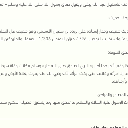
نه فاستهل عبد الله يبكي ويقول صدق رسول الله صلى الله عليه وسلم « ت
رجة الحديث:
ديث ضعيف ومدار إسناده على بريدة بن سفيان الأسلمي وهو ضعيف قال البخاري: 
 التهذيب 1/96، ميزان الاعتدال 1/306، الضعفاء والمتروكين للدار قطني ص70.
قق النبوءة:
 وقع الأمر كما أخبر به النبي الصادق صلى الله عليه وسلم فكانت وفاة سيدنا 
د إلا امرأته وغلامه حتى بكت امرأته لأنه رضي الله عنه يموت بفلاة الأرض ول
وأرضاهما.
المصادر والمراجع:
ات الرسول عليه الصلاة والسلام ما تحقق منها وما يتحقق: فضيلة الدكتور محمد
 المحتوي بواسطة :