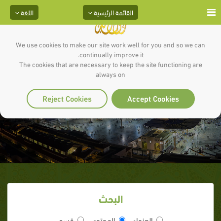
القائمة الرئيسية
اللغة
We use cookies to make our site work well for you and so we can
continually improve it.
The cookies that are necessary to keep the site functioning are
always on
(11) تعليم المخظئ عملياً
Reject Cookies
Accept Cookies
البحث
العنوان
المحتوى
قسم