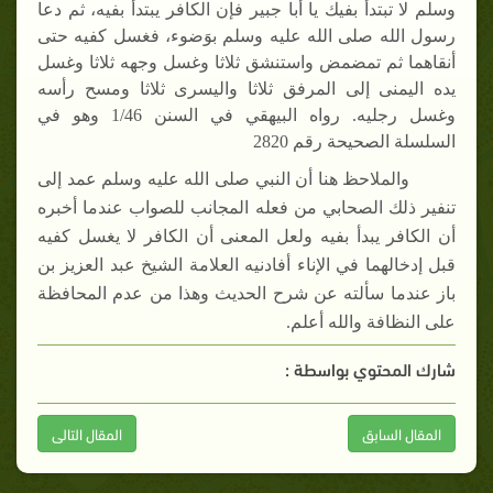
وسلم لا تبتدأ بفيك يا أبا جبير فإن الكافر يبتدأ بفيه، ثم دعا
رسول الله صلى الله عليه وسلم بوَضوء، فغسل كفيه حتى
أنقاهما ثم تمضمض واستنشق ثلاثا وغسل وجهه ثلاثا وغسل
يده اليمنى إلى المرفق ثلاثا واليسرى ثلاثا ومسح رأسه
وغسل رجليه. رواه البيهقي في السنن 1/46 وهو في
السلسلة الصحيحة رقم 2820
والملاحظ هنا أن النبي صلى الله عليه وسلم عمد إلى
تنفير ذلك الصحابي من فعله المجانب للصواب عندما أخبره
أن الكافر يبدأ بفيه ولعل المعنى أن الكافر لا يغسل كفيه
قبل إدخالهما في الإناء أفادنيه العلامة الشيخ عبد العزيز بن
باز عندما سألته عن شرح الحديث وهذا من عدم المحافظة
على النظافة والله أعلم.
شارك المحتوي بواسطة :
المقال السابق
المقال التالى