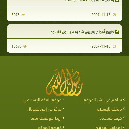
8078
2007-11-13
ظهور أقوام يغيرون شعرهم باللون الأسود
10698
2007-11-13
ساهم في نشر الموقع
موقع الفقه الإسلامي
دليلك للإسلام
مركز نور إنترناشيونال
كيف تساعدنا
اربط موقعك معنا
اهداف الموقع
خريطة الموقع