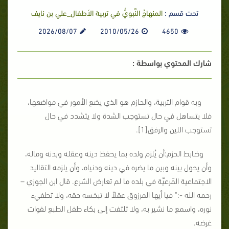
تحت قسم :
المنهاجُ النَّبويُّ في تربية الأطفال_علي بن نايف
2026/08/07
2010/05/26
4650
شارك المحتوي بواسطة :
وبه قوام التربية، والحازم هو الذي يضع الأمور في مواضعها،
فلا يتساهل في حال تستوجب الشدة ولا يتشدد في حال
تستوجب اللين والرفق[1].
وضابط الحزم:أن يُلزم ولده بما يحفظ دينه وعقله وبدنه وماله،
وأن يحول بينه وبين ما يضره في دينه ودنياه، وأن يلزمه التقاليد
الاجتماعية المَرعيَّة في بلده ما لم تعارض الشرع. قال ابن الجوزي –
رحمه الله -:" فيا أيها المرزوق عقلاً لا تبخسه حقه، ولا تطفيء
نوره، واسمع ما نشير به، ولا تلتفت إلى بكاء طفل الطبع لفوات
غرضه.