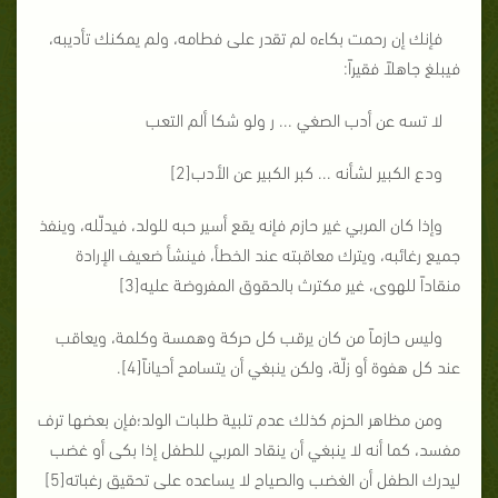
فإنك إن رحمت بكاءه لم تقدر على فطامه، ولم يمكنك تأديبه،
فيبلغ جاهلاً فقيراً:
لا تسه عن أدب الصغي ... ر ولو شكا ألم التعب
ودع الكبير لشأنه ... كبر الكبير عن الأدب[2]
وإذا كان المربي غير حازم فإنه يقع أسير حبه للولد، فيدلّله، وينفذ
جميع رغائبه، ويترك معاقبته عند الخطأ، فينشأ ضعيف الإرادة
منقاداً للهوى، غير مكترث بالحقوق المفروضة عليه[3]
وليس حازماً من كان يرقب كل حركة وهمسة وكلمة، ويعاقب
عند كل هفوة أو زلّة، ولكن ينبغي أن يتسامح أحياناً[4].
ومن مظاهر الحزم كذلك عدم تلبية طلبات الولد؛فإن بعضها ترف
مفسد، كما أنه لا ينبغي أن ينقاد المربي للطفل إذا بكى أو غضب
ليدرك الطفل أن الغضب والصياح لا يساعده على تحقيق رغباته[5]