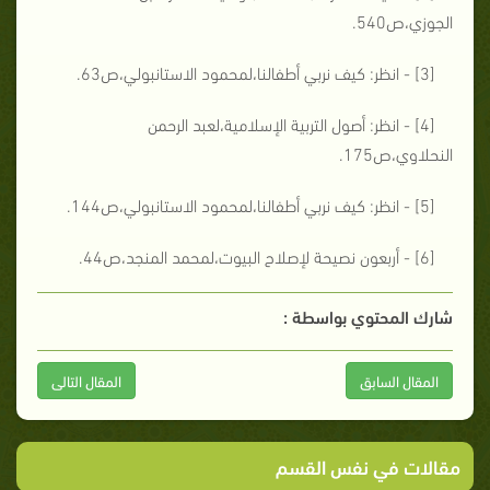
الجوزي،ص540.
[3] - انظر: كيف نربي أطفالنا،لمحمود الاستانبولي،ص63.
[4] - انظر: أصول التربية الإسلامية،لعبد الرحمن
النحلاوي،ص175.
[5] - انظر: كيف نربي أطفالنا،لمحمود الاستانبولي،ص144.
[6] - أربعون نصيحة لإصلاح البيوت،لمحمد المنجد،ص44.
شارك المحتوي بواسطة :
المقال السابق
المقال التالى
مقالات في نفس القسم