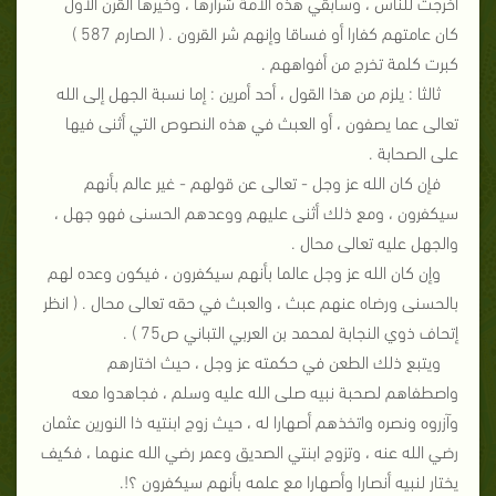
أخرجت للناس ، وسابقي هذه الأمة شرارها ، وخيرها القرن الأول
كان عامتهم كفارا أو فساقا وإنهم شر القرون . ( الصارم 587 )
كبرت كلمة تخرج من أفواههم .
ثالثا : يلزم من هذا القول ، أحد أمرين : إما نسبة الجهل إلى الله
تعالى عما يصفون ، أو العبث في هذه النصوص التي أثنى فيها
على الصحابة .
فإن كان الله عز وجل - تعالى عن قولهم - غير عالم بأنهم
سيكفرون ، ومع ذلك أثنى عليهم ووعدهم الحسنى فهو جهل ،
والجهل عليه تعالى محال .
وإن كان الله عز وجل عالما بأنهم سيكفرون ، فيكون وعده لهم
بالحسنى ورضاه عنهم عبث ، والعبث في حقه تعالى محال . ( انظر
إتحاف ذوي النجابة لمحمد بن العربي التباني ص75 ) .
ويتبع ذلك الطعن في حكمته عز وجل ، حيث اختارهم
واصطفاهم لصحبة نبيه صلى الله عليه وسلم ، فجاهدوا معه
وآزروه ونصره واتخذهم أصهارا له ، حيث زوج ابنتيه ذا النورين عثمان
رضي الله عنه ، وتزوج ابنتي الصديق وعمر رضي الله عنهما ، فكيف
يختار لنبيه أنصارا وأصهارا مع علمه بأنهم سيكفرون ؟!.