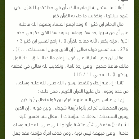
أولا : ما استدل به الإمام مالك ، أن في هذا تكذيبا للقرآن الذي
شهد ببراءتها ، وتكذيب ما جاء به القرآن كفر .
قال الإمام ابن كثير : (( وقد اجمع العلماء رحمهم الله قاطبة
على أن من سبها بعد هذا ورماها به بعد هذا الذي ذكر في هذه
الآية ، فإنه يكفر ، لأنه معاند للقرآن )) . ( راجع تفسير ابن كثير 3 /
276 ، عند تفسير قوله تعالى { إن الذين يرمون المحصنات . . . } ) .
وقال ابن حزم - تعليقا على قول الإمام مالك السابق - : (( قول
مالك هاهنا صحيح ، وهي ردة تامة ، وتكذيب لله تعالى في قطعه
ببراءتها )) . ( المحلي 11 / 15 ) .
ثانيا : إن فيه إيذاء وتنقيصا لرسول الله صلى الله عليه وسلم ،
من عدة وجوه ، دل عليها القرآن الكريم ، فمن ذلك :
إن ابن عباس رضي الله عنهما فرق بين قوله تعالى { والذين
يرمون المحصنات ثم لم يأتوا بأربعة شهداء } وبين قوله { إن الذين
يرمون المحصنات الغافلات المؤمنات } ، فقال عند تفسير الآية
الثانية : (( هذه في شأن عائشة وأزواج النبي صلى الله عليه وسلم
خاصة ، وهي مبهمة ليس توبة ، ومن قذف امرأة مؤمنة فقد جعل