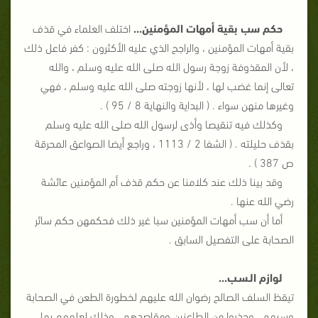
حكم سب بقية أمهات المؤمنين...
اختلف العلماء في قذف
بقية أمهات المؤمنين ، والراجح الذي عليه الأكثرون : كفر فاعل ذلك
، لأن المقذوفة زوجة رسول الله صلى الله عليه وسلم ، والله
تعالى إنما غضب لها ، لأنها زوجته صلى الله عليه وسلم ، فهي
وغيرها منهن سواء . ( البداية والنهاية 8 / 95 ) .
وكذلك فيه تنقيصا وأذى لرسول الله صلى الله عليه وسلم
بقذف حليلته . ( الشفا 2 / 1113 ، وراجع أيضا الصواعق المحرقة
ص 387 ) .
وقد بينا ذلك عند كلامنا عن حكم قذف أم المؤمنين عائشة
رضي الله عنها .
أما أن سب أمهات المؤمنين سبا غير ذلك فحكمهن حكم سائر
الصحابة على التفصيل السابق .
لوازم الـسـب...
تيقظ السلف الصالح رضوان الله عليهم لخطورة الطعن في الصحابة
وسبهم ، وحذروا من الطاعنين ومقاصدهم ، وذلك لعلمهم بما