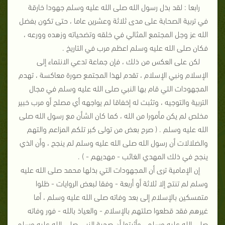
رابعا : لقد بذل رسول الله صلى الله عليه وسلم جهودا خارقة
في تربية الصحابة على مدى ثلاثة وعشرين عاما ، حتى تكون بفضل
الله عز وجل المجتمع المثالي في خلقه وتضحياته وزهده وورعه ،
فكان صلى الله عليه وسلم اعظم مرب في التاريخ .
لكن على العكس من ذلك ، فإن جماعة تدعي الانتماء إلى
الإسلام ونبي الإسلام ، تقدم لهذا المجتمع صورة معاكسة ، تهدم
المجهودات التي قام بها النبي صلى الله عليه وسلم في مجال
التربية والتوجيه ، وتثبت له إخفاقا لم يواجهه أي مصلح أو مرب خبير
مخلص لم يكن مأمورا من الله ، كما كان الشأن مع رسول الله صلى
الله عليه وسلم . ( صرح بعض من تولى كبر تلكم المزاعم والتهم
والضلالات أن رسول الله صلى الله عليه وسلم لم ينجح ، وأن الذي
ينجح في ذلك المهدي الغائب - مهديهم - ) .
إن الإمامية ترى أن المجهودات التي بذلها محمد صلى الله عليه
وسلم لم تنتج إلا ثلاثة أو أربعة - وفقا لبعض الروايات - ظلوا
متمسكين بالإسلام إلى بعد وفاته صلى الله عليه وسلم ، أما
غيرهم فقد قطعوا صلتهم بالإسلام - والعياذ بالله - فور وفاته
صلى الله عليه وسلم ، وأثبتوا أن صحبة النبي صلى الله عليه وسلم