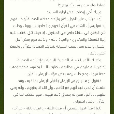
فماذا يقال فيمن سب أغلبهم ؟!
وإليك أخي إيضاح لبعض لوازم السب :
أولا : يترتب على القول بكفر وارتداد معظم الصحابة أو فسقهم
إلا نفرا يسيرا ، الشك في القرآن الكريم والأحاديث النبوية ، وذلك
لأن الطعن في النقلة طعن في المنقول ، إذ كيف نثق بكتاب نقله
إلينا الفسقة والمرتدون - والعياذ بالله - ولذلك صرح بعض أهل
الضلال والبدع ممن يسب الصحابة بتحريف الصحابة للقرآن ، والبعض
أخفى ذلك .
وكذلك الأمر بالنسبة للأحاديث النبوية ، فإذا اتهم الصحابة
رضوان الله عليهم في عدالتهم ، صارت الأسانيد مرسلة مقطوعة لا
حجة فيها ، ومع ذلك يزعم بعض هؤلاء الإيمان بالقرآن .
فنقول لهم : يلزم من الإيمان بالقرآن الإيمان بما فيه ، وقد
علمت أن الذي فيه أنهم خير الأمم ، وأن الله لا يخزيهم ، وأنه رضي
عنهم . . . الخ ، فمن لم يصدق ذلك فيهم ، فهو مكذب لما في
القرآن ، ناقض لدعواه .
ثانيا : هذا القول يقتضي أن هذه الأمة - والعياذ بالله - شر أمة