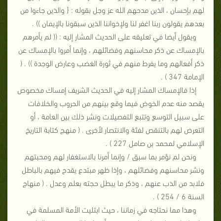
لهم بإحسان ، الذين مدحهم الله عز وجل بقوله : { والذين جاءوا من
بعدهم يقولون ربنا اغفر لنا ولإخواننا الذين سبقونا بالإيمان )) .
ويقول أيضا في تعليقه على الحديث المشار إليه : (( لم يأمرهم
بالإمساك عن ذكر محاسنهم وفضائلهم ، وإنما أمروا بالإمساك عن
ذكر أفعالهم وما يفرط منهم في ثورة الغضب وعارض الوجدة )) . (
الإمامة 347 ) .
إذا فالإمساك المشار إليه في الحديث الشريف إمساك مخصوص
يقصد منه عدم الخوض فيما وقع بينهم من الحروب والخلافات
على سبيل التوسع وتتبع التفصيلات ونشر ذلك بين العامة ، أو
التعرض لهم بالتنقص لفئة والانتصار لأخرى . ( منهج كتابة التاريخ
الإسلامي لمحمد بن صامل 227 ) .
ونحن لم نؤمر بما سبق / وإنما أمرنا بالاستغفار لهم ومحبتهم
ونشر محاسنهم وفضائلهم ، وإذا ظهر مبتدع يقدح فيهم بالباطل
فلابد من الذب عنهم ، وذكر ما يبطل حجته بعلم وعدل . ( منهاج
السنة 6 / 254 ) .
وهذا مما نحتاجه في زماننا ، حيث ابتليت الأمة المسلمة في