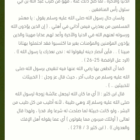
الدنيا والآخرة ، لما صح ذلك عنه ، فهو من ضرب عبد الله بن أبي
سلول رأس المنافقين .
ولسان حال رسول الله صلى الله عليه وسلم يقول : يا معشر
المسلمين من يعذرني فيمن أذاني في أهلي . { إن الذين يؤذون الله
ورسوله لعنهم الله في الدنيا والآخرة وأعد لهم عذابا مهينا والذين
يؤذون المؤمنين والمؤمنات بغير ما اكتسبوا فقد احتملوا بهتانا
مبينا } . . فأين أنصار دينه ليقولوا له : نحن نعذرك يا رسول الله )) .
(الرد عل الرافضة 25-26 ) .
كما أن الطعن بها رضي الله عنها فيه تنقيص برسول الله صلى
الله عليه وسلم من جانب آخر ، حيث قال عز وجل : { الخبيثات
للخبيثين .. } .
قال ابن كثير : (( أي ما كان الله ليجعل عائشة زوجة لرسول الله
صلى الله عليه وسلم إلا وهي طيبة ، لأنه أطيب من كل طيب من
البشر ، ولو كانت خبيثة لما صلحت له شرعا ولا قدرا ، ولهذا قال
تعالى { أولئك مبرءون مما يقولون } أي عما يقوله أهل الإفك
والعدوان )) . ( ابن كثير 3 / 278 ) .