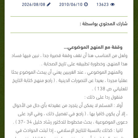
2026/08/08
2010/06/10
13623
شارك المحتوي بواسطة :
وقفة مع المنهج الموضوعي...
ولعل من المناسب هنا أن نقف وقفة قصيرة جدا ، نبين فيها فساد
هذا المنهج، وخطورة تطبيقه على تاريخ الصحابة .
والمنهج الموضوعي ، عند الغربيين يعني أن يبحث الموضوع بحثا
عقليا مجردا ، بعيدا عن التصورات الدينية . ( راجع منهج كتابة التاريخ
للعلياني ص 138 ) .
فنقول ردا على ذلك :
أولا : المسلم لا يمكن أن يتجرد من عقيدته بأي حال من الأحوال
، إلا أن يكون كافرا بها . ( راجع في تفصيل ذلك ، وفي الرد على
دعوى الموضوعية ، بحث مخطوط للدكتور رشاد خليل 34 -37 ) .
ثانيا : كذلك بالنسبة للتاريخ الإسلامي ، إذا ثبتت الحوادث في
ميزان نقد الرواية ، فبأي منهج نفهمها ونفسرها ؟ إذا لم نفسرها