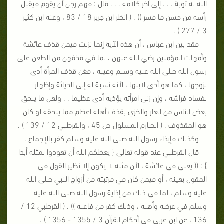
الله له توبة . . . إلى آخر كلامه . . . قال : فهم رجل أن يقوم فيقبل
رأسه من حسن ما فسر )) . ( انظر ابن جرير 18 / 83 ، وعنه ابن كثير
3 / 277 ) .
فقد بين ابن عباس ، أن هذه الآية إنما نزلت فيمن قذف عائشة
وأمهات المؤمنين رضي الله عنهن ، لما في قذفهن من الطعن على
رسول الله صلى الله عليه وسلم وعيبه ، فغن قذف المرأة أذى
لزوجها ، كما هو أذى لابنها ، لأنه نسبة له إلى الدياثة وإظهار
لفساد فراشه ، وإن زنى امرأته يؤذيه أذى عظيما . . ولعل ما يلحق
بعض الناس من العار والخزي بقذف أهله اعظم مما يلحقه لو كان
هو المقذوف . ( الصارم المسلول ص 45 ، والقرطبي 12 / 139 ) .
وكذلك فإيذاء رسول الله صلى الله عليه وسلم كفر بالإجماع .
قال القرطبي عند قوله تعالى { يعظكم الله أن تعودوا لمثله أبدا
} : (( يعني في عائشة ، لأن مثله لا يكون إلا نظير القول في
المقول بعينه ، أو فيمن كان في مرتبته من أزواج النبي صلى الله
عليه وسلم ، لما في ذلك من إذاية رسول الله صلى الله عليه
وسلم في عرضه وأهله ، وذلك كفر من فاعله )) . ( القرطبي 12 /
136 ، عن ابن عربي في أحكام القرآن 3 / 1355 - 1356 ) .