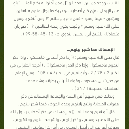
القلب ، ووجد من بين العدد الهائل ممن آمنوا به بضع المئات ثبتوا
على الإيمان ، فإن كان أصحابه سوى بضعة رجال منهم منافقين
ومرتدين - فيما زعموا - فمن دام بالإسلام ؟! ومن أنتفع بالرسول
صلى الله عليه وسلم ؟ وكيف يكون رحمة للعالمين ؟ . ( صورتان
متضادتان للشيخ أبي الحسن الندوي ص 13 -45 -58-99 ) .
الإمساك عما شجر بينهم...
قال صلى الله عليه وسلم : (( إذا ذكر أصحابي فامسكوا ، وإذا ذكر
النجوم فامسكوا ، وإذا ذكر القدر فامسكوا )) . ( أخرجه الطبراني في
الكبير 2 / 78 / 2 ، وأبو نعيم في الحلية 4 / 108 ، وفي الإمام
من حديث ابن مسعود ، وقواه الألباني بطرقه وشواهده -
السلسلة الصحيحة1 / 34 ) .
ولذلك فمن منهج أهل السنة والجماعة الإمساك عن ذكر
هفوات الصحابة وتتبع زلاتهم وعدم الخوض فيما شجر بينهم .
قال أبو نعيم رحمه الله : (( فالإمساك عن ذكر أصحاب رسول الله
صلى الله عليه وسلم ، وذكر زللهم ، ونشر محاسنهم ومناقبهم ،
وصرف أمورهم إلى أجمل الوجوه ، من أمارات المؤمنين المتبعين