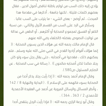
يؤدي إليه ذلك السب من لوازم باطلة تناقض أصول الدين ، فقال
بعضهم كلمات قليلة ، لكنها جامعة ، أذكرها في مقدمة هذا
المبحث ، ثم أوضح - بعض الشيء - ما يترتب على السب غالبا .
وسأركز في الرد على السب من القسم الأول والثاني ، من نسبة
الكفر أو الفسق لمجموع الصحابة أو أكثرهم ، أو الطعن في عدالة
من تواترت النصوص بفضله كالخلفاء رضي الله عنهم .
قال الإمام مالك رحمه الله عن هؤلاء الذين يسبون الصحابة : ((
إنما هؤلاء أقوام أرادوا القدح في النبي صلى الله عليه وسلم ، فلم
يمكنهم ذلك ، فقدحوا في أصحابه ، حتى يقال رجل سوء ولو كان
رجلا صالحا لكان أصحابه صالحون )) . ( رسالة في سب الصحابة ، عن
الصارم المسلول ص580 ).
وقال الإمام أحمد رحمه الله : (( إذا رأيت رجلا يذكر أحدا من
الصحابة بسوء فاتهمه على الإسلام )) . ( البداية والنهاية 8 / 142
، وأنظر المسائل والرسائل المروية عن أحمد في العقيدة الأحمدية
للأحمدي 2 / 363 ، 364 ) .
وقال أبو زرعة الرازي رحمه الله : (( فإذا رأيت الرجل ينتقص أحدا