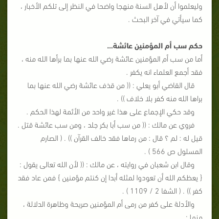
وليعلموا أن لأهل السنة منهجا واضحا في النظر إلى تلكم الأخبار ،
كما سيأتي في آخر البحث .
حكم سب أم المؤمنين عائشة...
أما من سب أم المؤمنين عائشة رضي الله عنها بما برأها الله منه ،
فقد أجمع العلماء انه يكفر .
قال القاضي أبو يعلي : (( من قذف عائشة رضي الله عنها بما
براها الله منه كفر بلا خلاف )) .
وقد حكي الإجماع على هذا غير واحد من الأئمة لهذا الحكم .
فروي عن مالك : (( من سب أبا بكر جلد ، ومن سب عائشة قتل .
قيل له : لم ؟ قال : من رماها فقد خالف القرآن )) . ( الصارم
المسلول ص 566 ) .
وقال ابن شعبان في روايته ، عن مالك : (( لأن الله تعالى يقول :
{ يعظكم الله أن تعودوا لمثله أبدا إن كنتم مؤمنين } فمن عاد فقد
كفر )) . ( الشفا 2 / 1109 ) .
والأدلة على كفر من رمى أم المؤمنين صريحة وظاهرة الدلالة ،
منها :