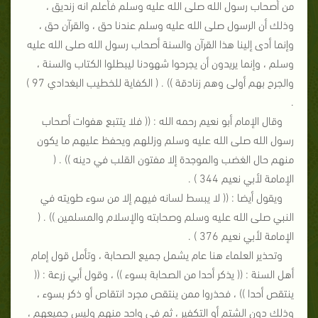
من أصحاب رسول الله صلى الله عليه وسلم فأعلم انه زنديق ،
وذلك أن الرسول صلى الله عليه وسلم عندنا حق ، والقرآن حق ،
وإنما أدى إلينا هذا القرآن والسنة أصحاب رسول الله صلى الله عليه
وسلم ، وإنما يريدون أن يجرحوا شهودنا ليبطلوا الكتاب والسنة ،
والجرح بهم أولى وهم زنادقة )) . ( الكفاية للخطيب البغدادي 97 )
.
وقال الإمام أبو نعيم رحمه الله : (( فلا يتتبع هفوات أصحاب
رسول الله صلى الله عليه وسلم وزللهم ويحفظ عليهم ما يكون
منهم حال الغضب والموجدة إلا مفتون القلب في دينه )) . (
الإمامة لأبي نعيم 344 ) .
ويقول أيضا : (( لا يبسط لسانه فيهم إلا من سوء طويته في
النبي صلى الله عليه وسلم وصحابته والإسلام والمسلمين )) . (
الإمامة لأبي نعيم 376 ) .
وتحذير العلماء هنا عام يشمل جميع الصحابة ، وتأمل قول إمام
أهل السنة : (( يذكر أحدا من الصحابة بسوء )) ، وقول أبي زرعة : ((
ينتقص أحدا )) ، فحذروا ممن ينتقص مجرد انتقاص أو ذكر بسوء ،
وذلك دون الشتم أو التكفير ، ثم في واحد منهم وليس جميعهم ،