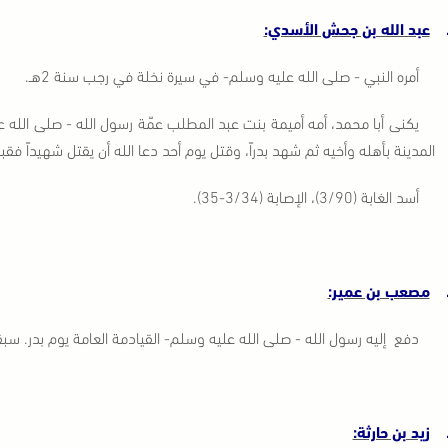
عبد الله بن جحش الأسدي:
أمره النبي - صلى الله عليه وسلم- في سيرة نخلة في رجب سنة 2هـ.
يكنى أبا محمد، أمه أميمة بنت عبد المطلب عمّة رسول الله - صلى الله ع
المدينة بأهله وأخيه ثم شهد بدراً، وقتل يوم أحد دعا الله أن يقتل شهيداً فقب
أسد الغابة (3/90)، الإصابة (3/34-35).
مصعب بن عمير:
دفع إليه رسول الله - صلى الله عليه وسلم- القيادمة العامة يوم بدر. سب
زيد بن حارثة: