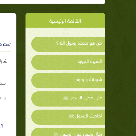
القائمة الرئيسية
من هو محمد رسول الله؟
تحت ق
شارك
السيرة النبوية
شبهات و ردود
سمي
وال
على خطى الرسول ﷺ
أحاديث الرسول ﷺ
1.
رجال ونساء حول الرسول ﷺ