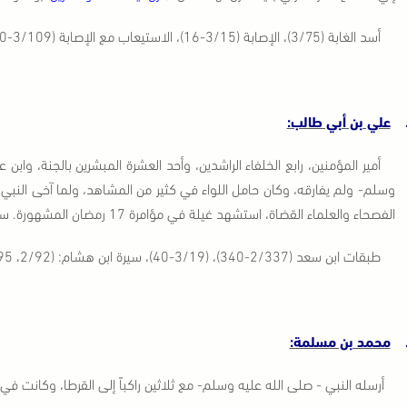
أسد الغابة (3/75)، الإصابة (3/15-16)، الاستيعاب مع الإصابة (3/109-110).
علي بن أبي طالب:
أمير المؤمنين، رابع الخلفاء الراشدين، وأحد العشرة المبشرين بالجنة، واب
وسلم- ولم يفارقه، وكان حامل اللواء في كثير من المشاهد، ولما آخى النبي -
الفصحاء والعلماء القضاة، استشهد غيلة في مؤامرة 17 رمضان المشهورة. سنة 40هـ.
طبقات ابن سعد (2/337-340)، (3/19-40)، سيرة ابن هشام: (2/92، 95، 111، 124)، أسد الغابة (4/16) الإصابة (2/507).
محمد بن مسلمة:
أرسله النبي - صلى الله عليه وسلم- مع ثلاثين راكباً إلى القرطا، وكانت في 10 محرم سنة 6هـ.