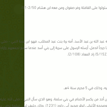
 على القافلة وفر صفوان ومن معه.ابن هشام 2/50-51).
 توجهت إلى بني أسد بعد أحد، وكانت في محرم سنة 4هـ. اسمه عبد الله بن عبد الأسد، أمه برة بنت عبد المطلب، فهو ا
بها جرحاً اندمل، أرسله الرسول على سرية إلى بني أسد عندما سمع تجمعهم وإراد
 محرم سنة 4هـ.
ان أحد من يكسر الأصنام في بني سلمة، وهو الذي سأل النبي - صلى الله عليه و
ألباني انظر صحيح أبي داود (1231). وكان حليف لبنى سلمة توفي سنة 54هـ.