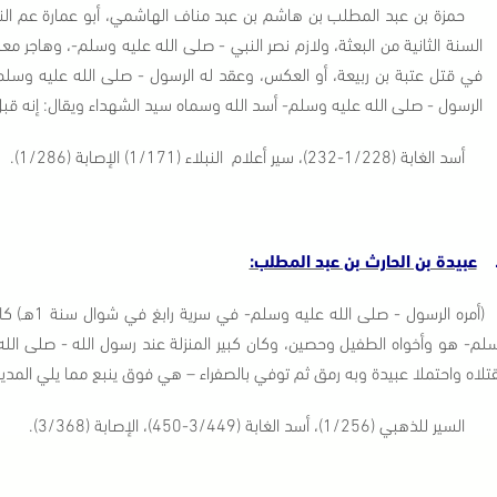
حمزة بن عبد المطلب بن هاشم بن عبد مناف الهاشمي، أبو عمارة عم النب
السنة الثانية من البعثة، ولازم نصر النبي - صلى الله عليه وسلم-، وهاجر م
الرسول - صلى الله عليه وسلم- أسد الله وسماه سيد الشهداء ويقال: إنه قبل أ
أسد الغابة (1/228-232)، سير أعلام النبلاء (1/171) الإصابة (1/286).
عبيدة بن الحارث بن عبد المطلب:
(أمره ال
لم- هو وأخواه الطفيل وحصين، وكان كبير المنزلة عند رسول الله - صلى الله
تلاه واحتملا عبيدة وبه رمق ثم توفي بالصفراء – هي فوق ينبع مما يلي المدينة-
السير للذهبي (1/256)، أسد الغابة (3/449-450)، الإصابة (3/368).