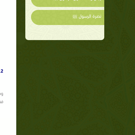
نصرة الرسول ﷺ
2.
وس
فق