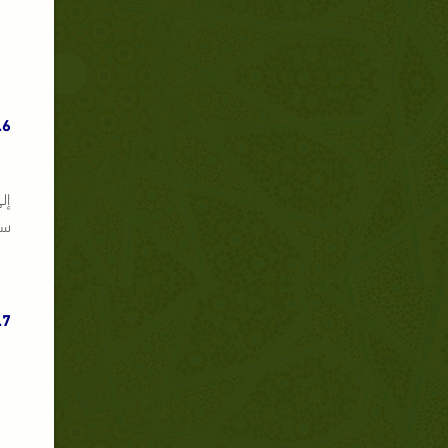
6.
إل
سلم
7.