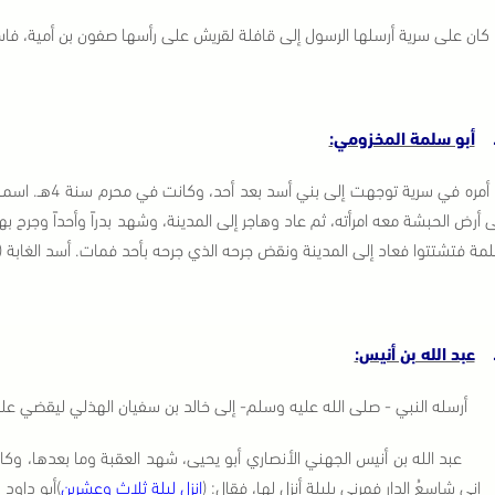
كان على سرية أرسلها الرسول إلى قافلة لقريش على رأسها صفون بن أمية، فاستولوا
أبو سلمة المخزومي:
أمره في سرية
ى أرض الحبشة معه امرأته، ثم عاد وهاجر إلى المدينة، وشهد بدراً وأحداً وجرح 
ة فتشتتوا فعاد إلى المدينة ونقض جرحه الذي جرحه بأحد فمات. أسد الغابة (5/152) زاد المعاد (2/108).
عبد الله بن أنيس:
أرسله النبي - صلى الله عليه وسلم- إلى خالد بن سفيان الهذلي ليقضي عليه، وذلك في 5
عبد الله بن أنيس الجهني الأنصاري أبو يحيى، شهد العقبة وما بعدها، وك
إني شاسعُ الدار فمرني بليلة أنزل لها، فقال: (
انزل ليلة ثلاث وعشرين
)أبو داود وصححه ال