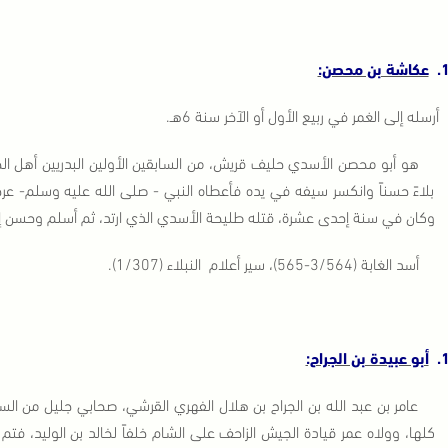
1
عكاشة بن محصن:
أرسله إلى الغمر في ربيع الأول أو الآخر سنة 6هـ.
هو أبو محصن الأسدي حليف قريش، من السابقين الأولين البدريين أهل الجن
بلاءً حسناً وانكسر سيفه في يده فأعطاه النبي - صلى الله عليه وسلم- عرج
وكان في سنة إحدى عشرة، قتله طليحة الأسدي الذي ارتد، ثم أسلم وحسن إ
أسد الغابة (3/564-565)، سير أعلام النبلاء (1/307).
1
أبو عبيدة بن الجراح:
عامر بن عبد الله بن الجراح بن هلال الفهري القرشي، صحابي جليل من السا