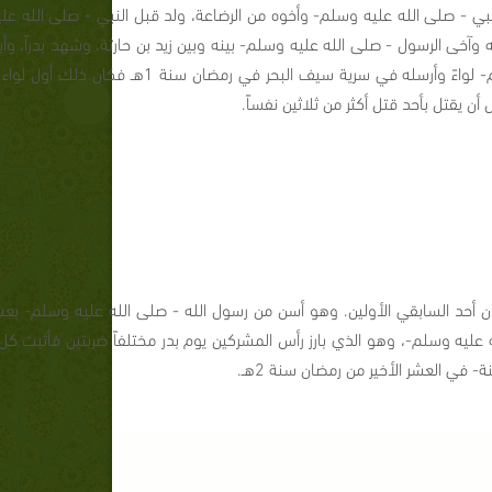
ي - صلى الله عليه وسلم- وأخوه من الرضاعة، ولد قبل النبي - صلى الله عل
عه وآخى الرسول - صلى الله عليه وسلم- بينه وبين زيد بن حارثة، وشهد بدراً،
في قتل عتبة بن ربيعة، أو العكس، وعقد له الرسول - صلى الله علي
ن يقتل بأحد قتل أكثر من ثلاثين نفساً.
رسول - صلى الله عليه وسلم- في سرية رابغ في شوال سنة 1هـ) كان أحد السابقي الأولين. وهو أسن من رسول الله - صلى
 عليه وسلم-، وهو الذي بارز رأس المشركين يوم بدر مختلفاً ضربتين فأثبت ك
 في العشر الأخير من رمضان سنة 2هـ.