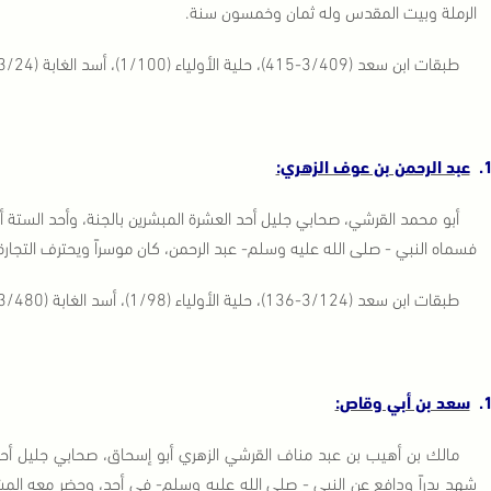
الرملة وبيت المقدس وله ثمان وخمسون سنة.
طبقات ابن سعد (3/409-415)، حلية الأولياء (1/100)، أسد الغابة (3/24-25)، سير أعلام النبلاء (1/5-23) الإصابة (4/11)، تهذيب التهذيب (5/73) الاستيعاب (2/792-795).
1
عبد الرحمن بن عوف الزهري:
أبو محمد القرشي، صحابي جليل أحد العشرة المبشرين بالجنة، وأحد الستة أ
فسماه النبي - صلى الله عليه وسلم- عبد الرحمن، كان موسراً ويحترف التجارة، وكا
طبقات ابن سعد (3/124-136)، حلية الأولياء (1/98)، أسد الغابة (3/480)، سير أعلام النبلاء (1/68) الإصابة (4/176)، الاستيعاب (2/844).
1
سعد بن أبي وقاص:
مالك بن أهيب بن عبد مناف القرشي الزهري أبو إسحاق، صحابي جليل أحد
شهد بدراً ودافع عن النبي - صلى الله عليه وسلم- في أحد، وحضر معه المشاهد