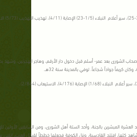
صحاب الشورى بعد عمر- أسلم قبل دخول دار الأرقم، وهاجر الهجرتين، وشهد بدرا
ن كريماً جواداً شجاعاً. توفي بالمدينة سنة 32هـ.
 العشرة المبشرين بالجنة، وأحد الستة أهل الشورى، ومن السابقين الأولين 
 كلها، افتتح القادسية، ونزل الكوفة فجعلها خططاً لقبائل العرب، ابتنى بها د