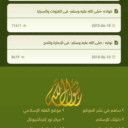
قواده -صلى الله عليه وسلم- في الغزوات والسرايا
11411
2010-06-10
نوابه - صلى الله عليه وسلم- في الإمارة والحج
8419
2010-06-10
ساهم في نشر الموقع
موقع الفقه الإسلامي
دليلك للإسلام
مركز نور إنترناشيونال
كيف تساعدنا
اربط موقعك معنا