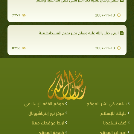
7797
2007-11-13
النبي صلى الله عليه وسلم يخبر بفتح القسطنطينية
8756
2007-11-13
ساهم في نشر الموقع
موقع الفقه الإسلامي
دليلك للإسلام
مركز نور إنترناشيونال
كيف تساعدنا
اربط موقعك معنا
اهداف الموقع
خريطة الموقع