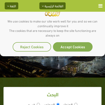
القائمة الرئيسية
اللغة
We use cookies to make our site work well for you and so we can
continually improve it.
The cookies that are necessary to keep the site functioning are
always on
ذهاب الصالحين
Reject Cookies
Accept Cookies
البحث
العنوان
المحتوى
قسم