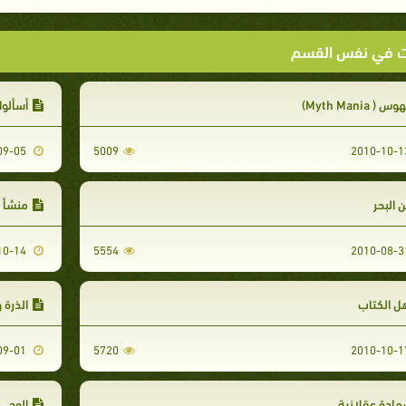
ت في نفس القسم
وس ( Myth Mania)
أسألوا
2010-09-05
5009
 البحر
منشأ ا
2010-10-14
5554
ل الكتاب
الذرة 
2010-09-01
5720
ادة عقلانية
الوحى 