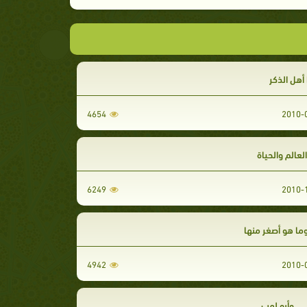
 أهل الذكر
4654
لعالم والحياة
6249
وما هو أصغر منها
4942
... وأبو لهب