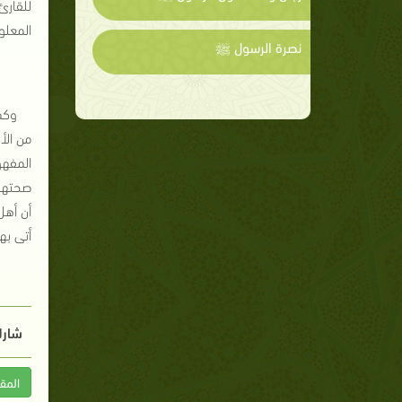
للقارئ
المعلو
نصرة الرسول ﷺ
وكم
من الأ
المفهو
صحتها 
أن أهل
أتى به
شارك
المق