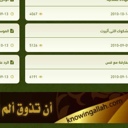
2010-09-13
4067
شكوك التى أثيرت
الموسو
2010-10-13
5126
فارقة مع قس
الرد ع
2010-09-13
6191