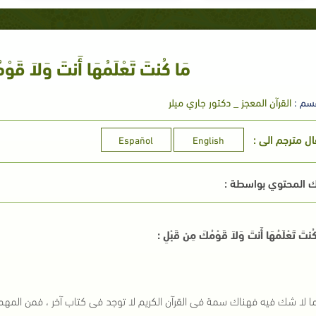
مَا كُنتَ تَعْلَمُهَا أَنتَ وَلاَ قَوْ
سم :
القرآن المعجز _ دكتور جاري ميلر
ال مترجم الى :
Español
English
 المحتوي بواسطة :
ُنتَ تَعْلَمُهَا أَنتَ وَلاَ قَوْمُكَ مِن قَبْلِ :
ا لا شك فيه فهناك سمة فى القرآن الكريم لا توجد فى كتاب آخر ، فمن المهم 