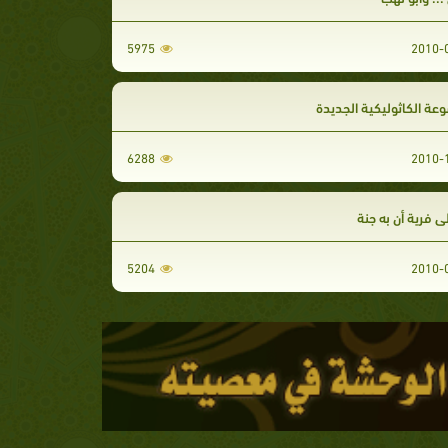
5975
عة الكاثوليكية الجديدة
6288
لى فرية أن به جنة
5204