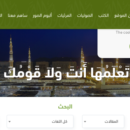
 الموقع
الكتب
الصوتيات
المرئيات
ألبوم الصور
ساهم معنا
ات
We use cookies
The cook
َعْلَمُهَا أَنتَ وَلاَ قَوْمُكَ 
البحث
المقالات
كل اللغات