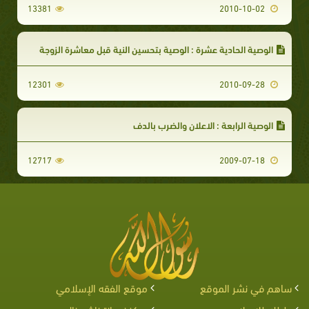
13381
2010-10-02
الوصية الحادية عشرة : الوصية بتحسين النية قبل معاشرة الزوجة
12301
2010-09-28
الوصية الرابعة : الاعلان والضرب بالدف
12717
2009-07-18
ساهم في نشر الموقع
موقع الفقه الإسلامي