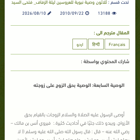
تحت قسم :
ثلاثون وصية نبوية للعروسين ليلة الزفاف_ فتحى السيد
2026/08/10
2010/09/22
13188
المقال مترجم الى :
Français
हिन्दी
اردو
شارك المحتوي بواسطة :
الوصية السابعة:
الوصية بحق الزوج على زوجته
أوصى الرسول عليه الصلاة والسلام الزوجات بالقيام بحق
الأزواج،
ويبدو ذلك جليًا في أحاديث كثيرة.
: فيروي أنس بن مالك –
رضي الله عنه – قال : قال رسول الله صلى الله عليه وسلم
(( لا
يصلح لبشرٍ أن يسجد لبشرٍ ، ولو صلح لبشرٍ أن يسجد
لبشر، لأمرت