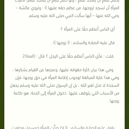
المرأة أن تسجد لزوجها، من عظم حقه عليها ))
: وتروي عائشة –
رضي الله عنها – أنها سألت النبي صلى الله عليه وسلم
أي الناس أعظم حقًا على المرأة ؟
قال عليه الصلاة والسلام : (( زوجها )) .
.قلت : فأي الناس أعظم حقًا على الرجل ؟ قال : ((امه))2
وفي هذا بيان كثرة حقوقه عليها، وعجزها عن القيام بشكرها ،
وفي
هذا غاية المبالغة لوجوب إطاعة المرأة في حق زوجها، فإن
السجدة لا
تحل لغير الله ، بل إن الرسول صلى الله عليه وسلم يجعل
من الأسباب التي يتوقف عليها دخول المرأة إلى الجنة، هو طاعة
زوجها .
يقول عليه الصلاة والسلام : (( إذا صلَّت المرأة خمسها، وصامت