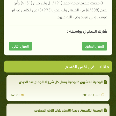
3-حديث صحيح اخرجه احمد (1/191), وابن حبان (4151) وأبو
نعيم (6/308) فى الحلية , وابن عدى (3/993) فى الكامل عن ابن
عوف , وابى هريرة رضى الله عنهما.
شارك المحتوي بواسطة :
المقال السابق
المقال التالى
مقالات في نفس القسم
الوصية العشرون : الوصية بفعل كل شئ إلا الجماع عند الحيض
14190
2010-11-30
الوصية التاسعة: وصية النساء بترك الزينه الممنوعه