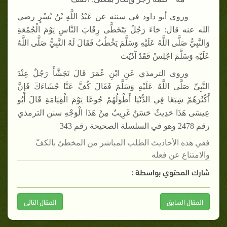
وروى أبو داود في سننه عن عَبْدُ اللَّهِ بْنُ بُسْرٍ رضي
الله عنه قال: جَاءَ رَجُلٌ يَتَخَطَّى رِقَابَ النَّاسِ يَوْمَ الْجُمُعَةِ
وَالنَّبِيُّ صَلَّى اللَّهُ عَلَيْهِ وَسَلَّمَ يَخْطُبُ فَقَالَ لَهُ النَّبِيُّ صَلَّى اللَّهُ
عَلَيْهِ وَسَلَّمَ اجْلِسْ فَقَدْ آذَيْتَ
وروى الترمذي عَنِ ابْنِ عُمَرَ قَالَ تَجَشَّأَ رَجُلٌ عِنْدَ
النَّبِيِّ صَلَّى اللَّهُ عَلَيْهِ وَسَلَّمَ فَقَالَ كُفَّ عَنَّا جُشَاءَكَ فَإِنَّ
أَكْثَرَهُمْ شِبَعًا فِي الدُّنْيَا أَطْوَلُهُمْ جُوعًا يَوْمَ الْقِيَامَةِ قَالَ أَبُو
عِيسَى هَذَا حَدِيثٌ حَسَنٌ غَرِيبٌ مِنْ هَذَا الْوَجْهِ سنن الترمذي
رقم 2478 وهو في السلسلة الصحيحة رقم 343
ففي هذه الأحاديث الطلب المباشر من المخطئ بالكفّ
والامتناع عن فعله
شارك المحتوي بواسطة :
المقال السابق
المقال التالى