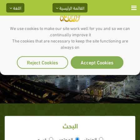
القائمة الرئيسية
اللغة
We use cookies to make our site work well for you and so we can
continually improve it.
The cookies that are necessary to keep the site functioning are
always on
(17) طلب الكف عن الفعل الخاطئ
Reject Cookies
Accept Cookies
البحث
العنوان
المحتوى
قسم