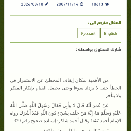
2026/08/10
2007/11/14
10613
المقال مترجم الى :
Русский
English
شارك المحتوي بواسطة :
من الأهمية بمكان إيقاف المخطئ عن الاستمرار في
الخطأ حتى لا يزداد سوءا وحتى يحصل القيام بإنكار المنكر
ولا يتأخر
عَنْ عُمَرَ أَنَّهُ قَالَ لا وَأَبِي فَقَالَ رَسُولُ اللَّهِ صَلَّى اللَّهُ
عَلَيْهِ وَسَلَّمَ مَهْ إِنَّهُ مَنْ حَلَفَ بِشَيْءٍ دُونَ اللَّهِ فَقَدْ أَشْرَكَ رواه
الإمام أحمد 1/47 وقال أحمد شاكر: إسناده صحيح رقم 329
"مه " كلمة زجر وإنكار بمعنى: اكفف