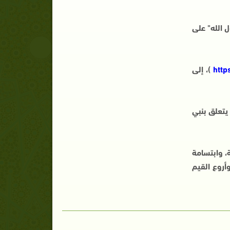
 الله" على
http
)، إلى
يتعلق بنبي
، وابتسامة
أروع القيم