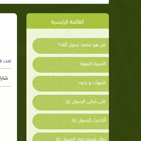
القائمة الرئيسية
من هو محمد رسول الله؟
تحت ق
السيرة النبوية
شارك
شبهات و ردود
على خطى الرسول ﷺ
أحاديث الرسول ﷺ
رجال ونساء حول الرسول ﷺ