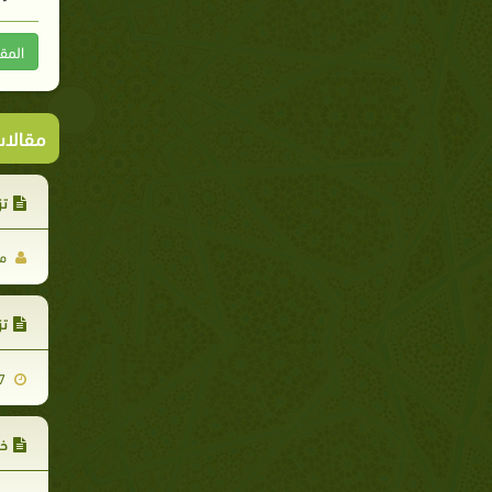
المق
مقالا
تز
مص
تز
2012-01-07
خط