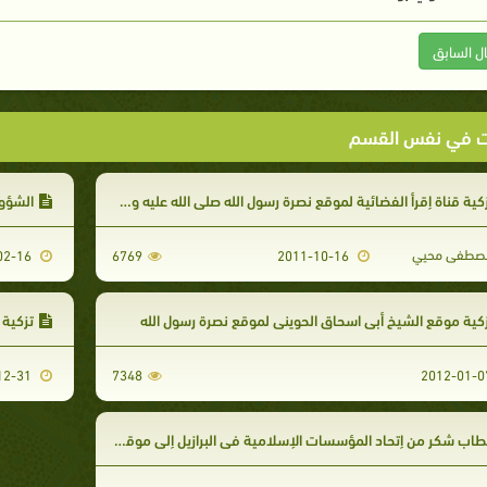
ال السابق
ت في نفس القسم
كية قناة إقرأ الفضائية لموقع نصرة رسول الله صلى الله عليه وسلم
الشؤون
طفى محيي
2010-02-16
6769
2011-10-16
كية موقع الشيخ أبي اسحاق الحويني لموقع نصرة رسول الله
تزكية ال
2011-12-31
7348
اب شكر من إتحاد المؤسسات الإسلامية في البرازيل إلى موقع النصرة‏