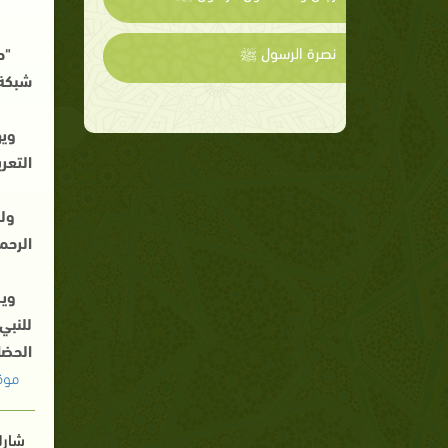
نصرة الرسول ﷺ
"ح
شبكة 
ويه
التعر
ولل
الرحم
ويض
للنبي
الحضا
موق
شارك